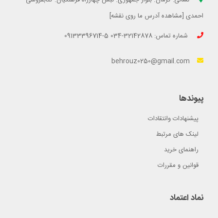
احمدی [مشاهده آدرس ما روی نقشه]
شماره تماس: 32142878-034 5-09133396714
behrouz0250@gmail.com
پیوندها
پیشنهادات وانتقادات
لینک های مرتبط
راهنمای خرید
قوانین و مقررات
نماد اعتماد