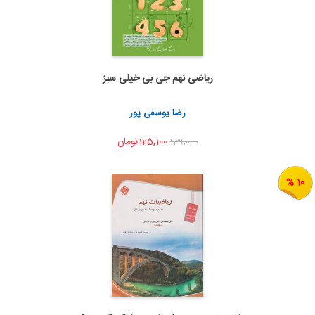
ریاضی نهم جی بی خیلی سبز
اضافه به سبد خرید
اشتراک گذاری
رضا یوسفی پور
125,100تومان
139,000
10 %