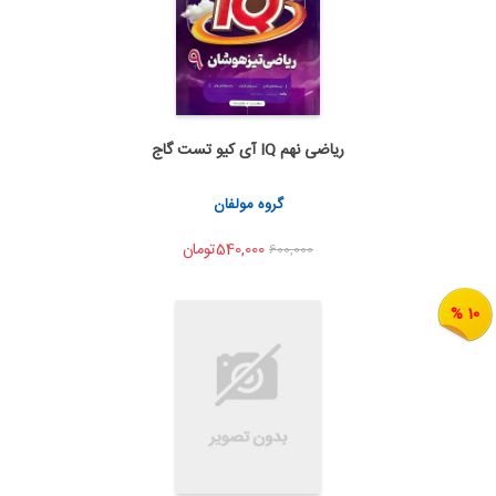
ریاضی نهم IQ آی کیو تست گاج
اضافه به سبد خرید
اشتراک گذاری
گروه مولفان
540,000تومان
600,000
10 %