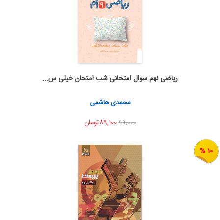
ریاضی نهم سوال امتحانی شب امتحان خیلی س...
اضافه به سبد خرید
اشتراک گذاری
محمدی هاشمی
89,100تومان
99,000
10 %