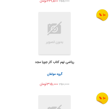
229,500تومان
255,000
10 %
ریاضی نهم کتاب کار جویا مجد
به من اطلاع بده
اشتراک گذاری
گروه مولفان
315,000تومان
350,000
10 %