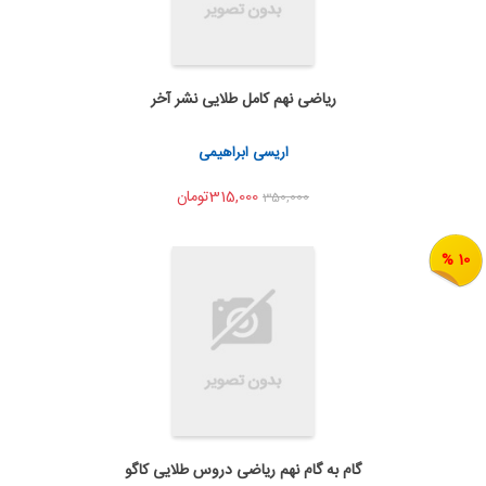
ریاضی نهم کامل طلایی نشر آخر
به من اطلاع بده
اشتراک گذاری
اریسی ابراهیمی
315,000تومان
350,000
10 %
گام به گام نهم ریاضی دروس طلایی کاگو
به من اطلاع بده