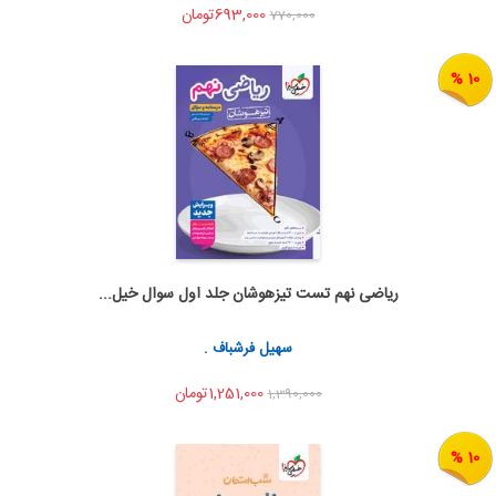
693,000تومان
770,000
10 %
ریاضی نهم تست تیزهوشان جلد اول سوال خیل...
اضافه به سبد خرید
اشتراک گذاری
سهیل فرشباف .
1,251,000تومان
1,390,000
10 %