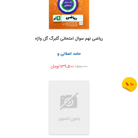
ریاضی نهم سوال امتحانی گلبرگ گل واژه
به من اطلاع بده
اشتراک گذاری
حامد اصلانی و
139,500تومان
155,000
10 %