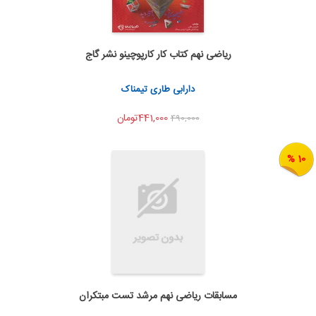
ریاضی نهم کتاب کار کارپوچینو نشر گاج
اضافه به سبد خرید
اشتراک گذاری
دارابی طاری تیمناک
441,000تومان
490,000
10 %
مسابقات ریاضی نهم مرشد تست مبتکران
اضافه به سبد خرید