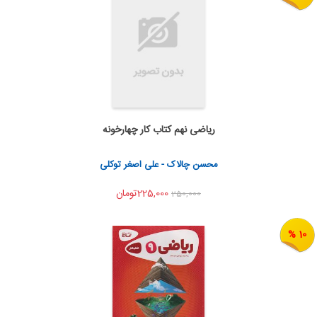
ریاضی نهم کتاب کار چهارخونه
اضافه به سبد خرید
اشتراک گذاری
محسن چالاک - علی اصغر توکلی
225,000تومان
250,000
10 %