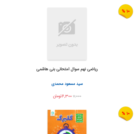
10 %
ریاضی نهم سوال امتحانی بنی هاشمی
به من اطلاع بده
اشتراک گذاری
سید مسعود محمدی
6,300تومان
7,000
10 %