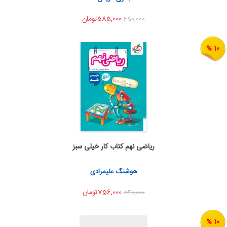
585,000تومان
650,000
10 %
ریاضی نهم کتاب کار خیلی سبز
اضافه به سبد خرید
اشتراک گذاری
هوشنگ علیمرادی
756,000تومان
840,000
10 %