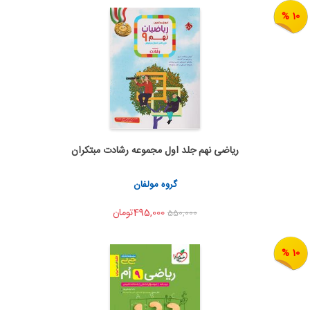
10 %
ریاضی نهم جلد اول مجموعه رشادت مبتکران
اضافه به سبد خرید
اشتراک گذاری
گروه مولفان
495,000تومان
550,000
10 %