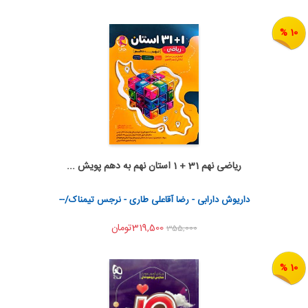
10 %
ریاضی نهم 31 + 1 استان نهم به دهم پویش ...
اضافه به سبد خرید
اشتراک گذاری
داریوش دارابی - رضا آقاعلی طاری - نرجس تیمناک/--
319,500تومان
355,000
10 %