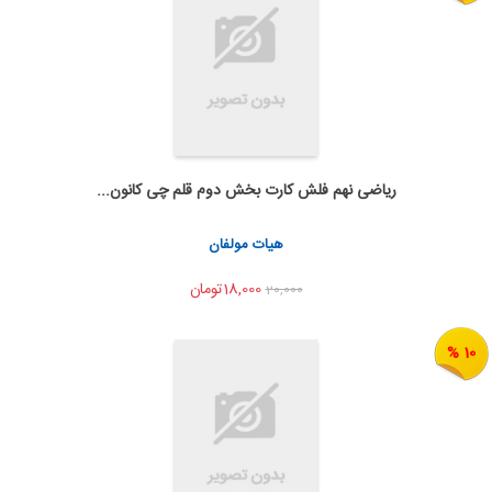
ریاضی نهم فلش کارت بخش دوم قلم چی کانون...
به من اطلاع بده
اشتراک گذاری
هیات مولفان
18,000تومان
20,000
10 %