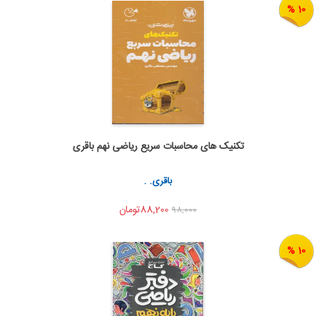
10 %
تکنیک های محاسبات سریع ریاضی نهم باقری
به من اطلاع بده
اشتراک گذاری
باقری. .
88,200تومان
98,000
10 %