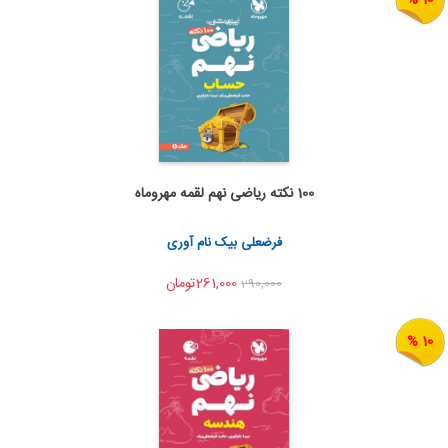
100 نکته ریاضی نهم لقمه مهروماه
اضافه به سبد خرید
اشتراک گذاری
فرضعلی بیک نام آوری
261,000تومان
290,000
10 %