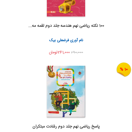
100 نکته ریاضی نهم هندسه جلد دوم لقمه مه...
اضافه به سبد خرید
اشتراک گذاری
نام آوری فرضعلی بیک
261,000تومان
290,000
10 %
پاسخ ریاضی نهم جلد دوم رشادت مبتکران
اضافه به سبد خرید