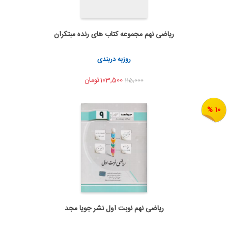
ریاضی نهم مجموعه کتاب های رنده مبتکران
به من اطلاع بده
اشتراک گذاری
روزبه دربندی
103,500تومان
115,000
10 %
ریاضی نهم نوبت اول نشر جویا مجد
به من اطلاع بده