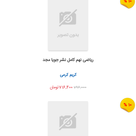
10 %
ریاضی نهم کامل نشر جویا مجد
به من اطلاع بده
اشتراک گذاری
کریم کرمی
716,400تومان
796,000
10 %