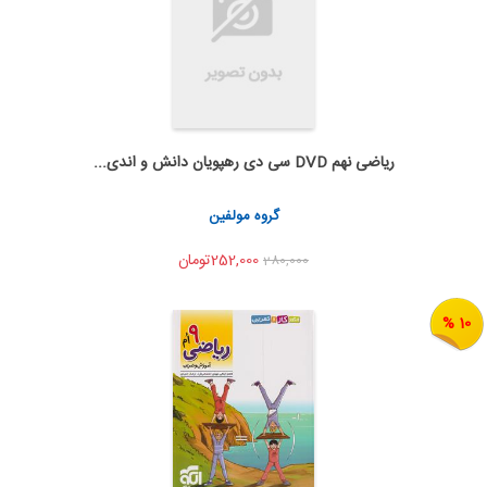
ریاضی نهم DVD سی دی رهپویان دانش و اندی...
به من اطلاع بده
اشتراک گذاری
گروه مولفین
252,000تومان
280,000
10 %