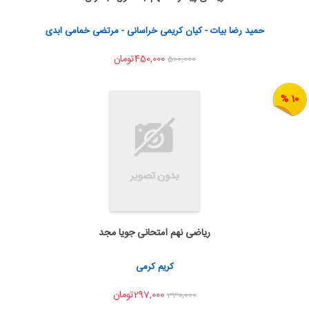
اشتراک گذاری
حمید رضا بیات - کیان کریمی خراسانی - مرتضی خمامی ابدی
450,000تومان
500,000
10 %
ریاضی نهم امتحانی جویا مجد
به من اطلاع بده
اشتراک گذاری
کریم کرمی
297,000تومان
330,000