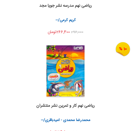
ریاضی نهم مدرسه نشر جویا مجد
به من اطلاع بده
اشتراک گذاری
کریم کرمی/--
266,400تومان
296,000
10 %
ریاضی نهم کار و تمرین نشر منتشران
به من اطلاع بده
اشتراک گذاری
محمدرضا محمدی - امیدباقری/--