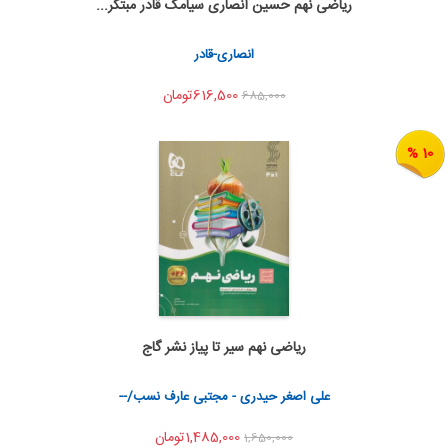
ریاضی نهم حسین انصاری سیامک قادر مبتکر...
اضافه به سبد خرید
اشتراک گذاری
انصاری-قادر
616,500تومان
685,000
10 %
ریاضی نهم سیر تا پیاز نشر گاج
اضافه به سبد خرید
اشتراک گذاری
علی اصغر حیدری - مجتبی عارف نسب/--
1,485,000تومان
1,650,000