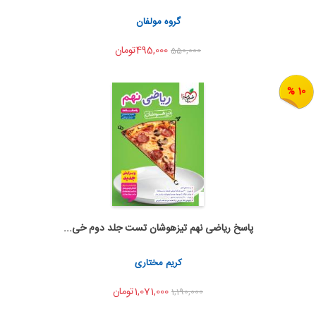
اشتراک گذاری
گروه مولفان
495,000تومان
550,000
10 %
پاسخ ریاضی نهم تیزهوشان تست جلد دوم خی...
اضافه به سبد خرید
اشتراک گذاری
کریم مختاری
1,071,000تومان
1,190,000