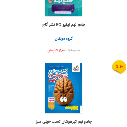
جامع نهم ایکیو EQ نشر گاج
اضافه به سبد خرید
اشتراک گذاری
گروه مولفان
711,000تومان
790,000
10 %
جامع نهم تیزهوشان تست خیلی سبز
اضافه به سبد خرید