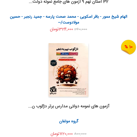
32 استان نهم 9 آزمون های جامع نمونه دولت...
به من اطلاع بده
اشتراک گذاری
الهام شیخ ممور - باقر اسکویی - محمد صحت پارسه - جمید رنجبر - حسین
مولادوست/--
324,000تومان
360,000
10 %
آزمون های نمومه دولتی مدارس برتر دژکوب ن...
به من اطلاع بده
اشتراک گذاری
گروه مولفان
720,000تومان
800,000