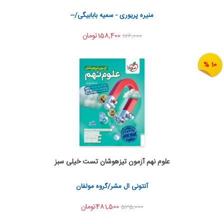
اشتراک گذاری
منیره پریوری - سمیه بابابیگی/--
158,400تومان
176,000
10 %
علوم نهم آزمون تیزهوشان تست خیلی سبز
اضافه به سبد خرید
اشتراک گذاری
آنتونی ال مشر/گروه مولفان
481,500تومان
535,000