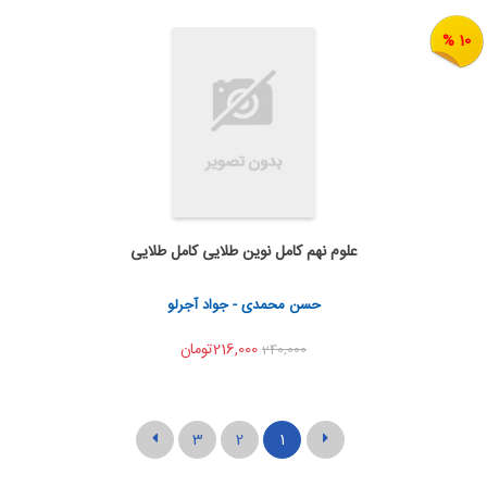
10 %
علوم نهم کامل نوین طلایی کامل طلایی
به من اطلاع بده
اشتراک گذاری
حسن محمدی - جواد آجرلو
216,000تومان
240,000
3
2
1