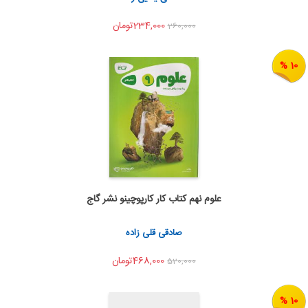
234,000تومان
260,000
10 %
علوم نهم کتاب کار کارپوچینو نشر گاج
اضافه به سبد خرید
اشتراک گذاری
صادقی قلی زاده
468,000تومان
520,000
10 %