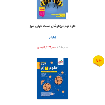
علوم نهم تیزهوشان تست خیلی سبز
اضافه به سبد خرید
اشتراک گذاری
شایان
1,431,000تومان
1,590,000
10 %