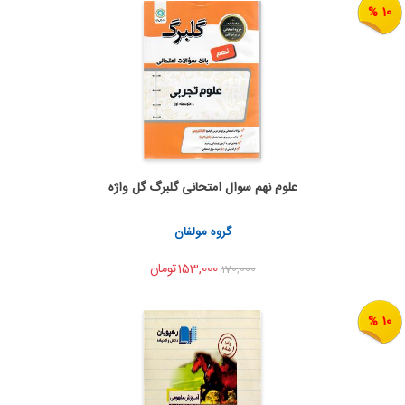
10 %
علوم نهم سوال امتحانی گلبرگ گل واژه
به من اطلاع بده
اشتراک گذاری
گروه مولفان
153,000تومان
170,000
10 %