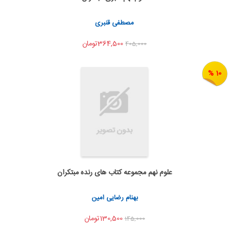
اشتراک گذاری
مصطفی قنبری
364,500تومان
405,000
10 %
علوم نهم مجموعه کتاب های رنده مبتکران
به من اطلاع بده
اشتراک گذاری
بهنام رضایی امین
130,500تومان
145,000