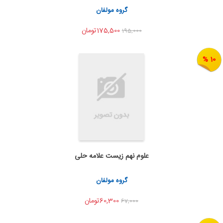
اشتراک گذاری
گروه مولفان
175,500تومان
195,000
10 %
علوم نهم زیست علامه حلی
به من اطلاع بده
اشتراک گذاری
گروه مولفان
60,300تومان
67,000