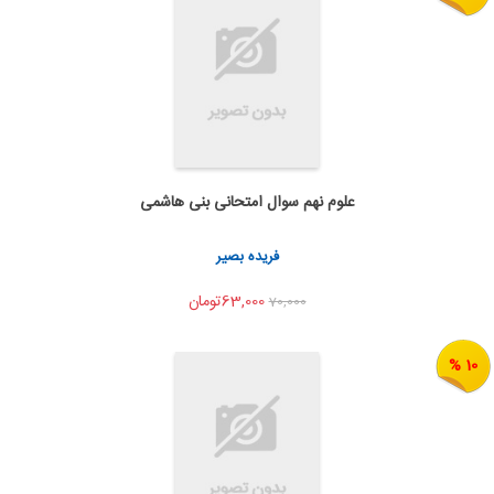
علوم نهم سوال امتحانی بنی هاشمی
به من اطلاع بده
اشتراک گذاری
فریده بصیر
63,000تومان
70,000
10 %