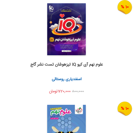
10 %
علوم نهم آی کیو IQ تیزهوشان تست نشر گاج
اضافه به سبد خرید
اشتراک گذاری
اسفندیاری روستائی
720,000تومان
800,000
10 %