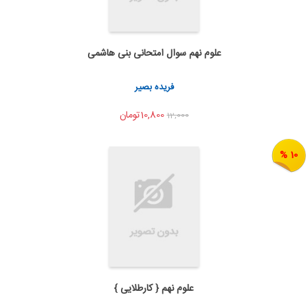
علوم نهم سوال امتحانی بنی هاشمی
به من اطلاع بده
اشتراک گذاری
فریده بصیر
10,800تومان
12,000
10 %
علوم نهم { کارطلایی }
به من اطلاع بده