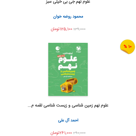
علوم نهم جی بی خیلی سبز
اضافه به سبد خرید
اشتراک گذاری
محمود روضه خوان
125,100تومان
139,000
10 %
علوم نهم زمین شناسی و زیست شناسی لقمه م...
اضافه به سبد خرید
اشتراک گذاری
احمد آل علی
261,000تومان
290,000