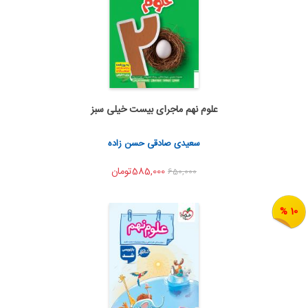
علوم نهم ماجرای بیست خیلی سبز
اضافه به سبد خرید
اشتراک گذاری
سعیدی صادقی حسن زاده
585,000تومان
650,000
10 %