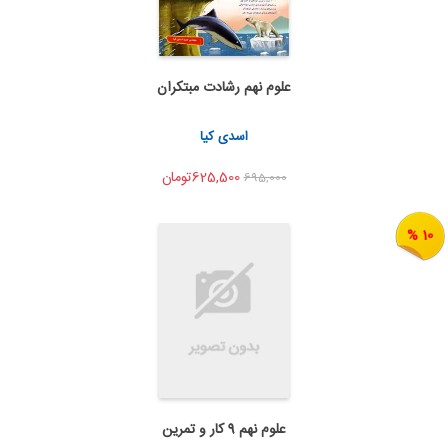
علوم نهم رشادت مبتکران
اضافه به سبد خرید
اشتراک گذاری
اسدی کیا
625,500تومان
695,000
10 %
علوم نهم 9 کار و تمرین
اضافه به سبد خرید