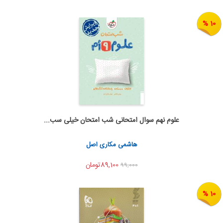
10 %
علوم نهم سوال امتحانی شب امتحان خیلی سب...
اضافه به سبد خرید
اشتراک گذاری
هاشمی مکاری اصل
89,100تومان
99,000
10 %