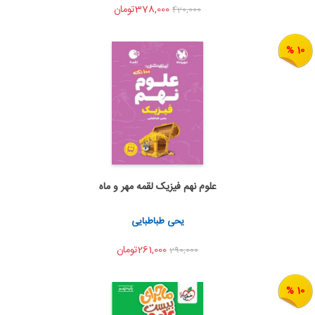
378,000تومان
420,000
10 %
علوم نهم فیزیک لقمه مهر و ماه
اضافه به سبد خرید
اشتراک گذاری
یحی طباطبایی
261,000تومان
290,000
10 %