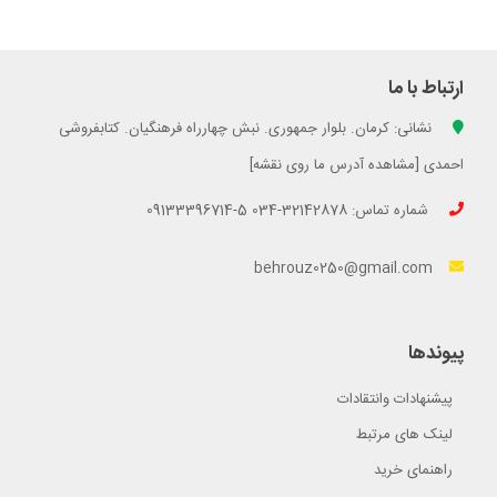
ارتباط با ما
نشانی: کرمان. بلوار جمهوری. نبش چهارراه فرهنگیان. کتابفروشی
احمدی [مشاهده آدرس ما روی نقشه]
شماره تماس: 32142878-034 5-09133396714
behrouz0250@gmail.com
پیوندها
پیشنهادات وانتقادات
لینک های مرتبط
راهنمای خرید