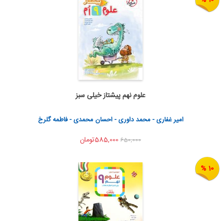
علوم نهم پیشتاز خیلی سبز
اضافه به سبد خرید
اشتراک گذاری
امیر غفاری - محمد داوری - احسان محمدی - فاطمه گلرخ
585,000تومان
650,000
10 %