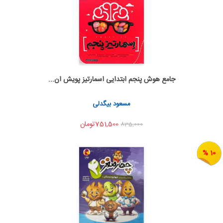
جامع هوش پنجم ابتدایی اسمارتیز پویش ان...
اضافه به سبد خرید
اشتراک گذاری
مسعود بیگدلی
751,500تومان
835,000
10 %