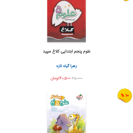
علوم پنجم ابتدایی کلاغ سپید
اضافه به سبد خرید
اشتراک گذاری
زهرا گیاه تازه
40,500تومان
45,000
10 %