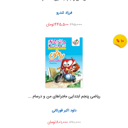
اشتراک گذاری
فرزاد تندرو
445,500تومان
495,000
10 %
ریاضی پنجم ابتدایی ماجراهای من و درسام ...
اضافه به سبد خرید
اشتراک گذاری
داود اکبر قورتانی
801,000تومان
890,000