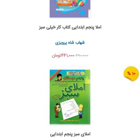
املا پنجم ابتدایی کتاب کار خیلی سبز
اضافه به سبد خرید
اشتراک گذاری
شهاب شاه پرویزی
441,000تومان
490,000
10 %
املای سبز پنجم ابتدایی
اضافه به سبد خرید