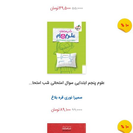
49,500تومان
55,000
10 %
علوم پنجم ابتدایی سوال امتحانی شب امتحا...
اضافه به سبد خرید
اشتراک گذاری
سمیرا نوری قره بلاغ
89,100تومان
99,000
10 %