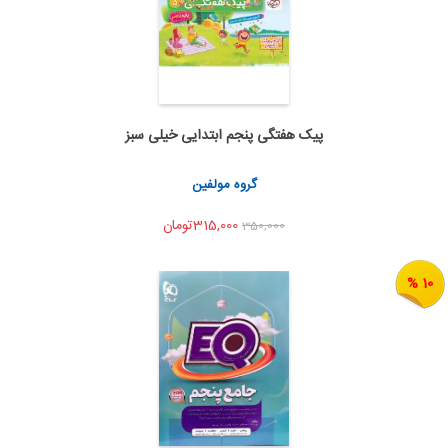
پیک هفتگی پنجم ابتدایی خیلی سبز
اضافه به سبد خرید
اشتراک گذاری
گروه مولفین
315,000تومان
350,000
10 %