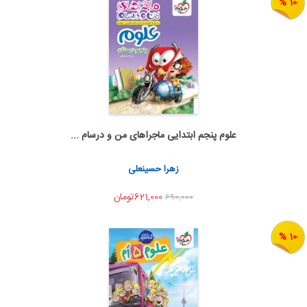
10 %
علوم پنجم ابتدایی ماجراهای من و درسام ...
اضافه به سبد خرید
اشتراک گذاری
زهرا حسینعلی
621,000تومان
690,000
10 %