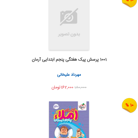
1001 پرسش پیک هفتگی پنجم ابتدایی آرمان
اضافه به سبد خرید
اشتراک گذاری
مهرداد علیخانی
162,000تومان
180,000
10 %