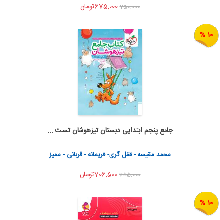
675,000تومان
750,000
10 %
جامع پنجم ابتدایی دبستان تیزهوشان تست ...
اضافه به سبد خرید
اشتراک گذاری
محمد مقیسه - قفل گری- فریمانه - قربانی - ممیز
706,500تومان
785,000
10 %