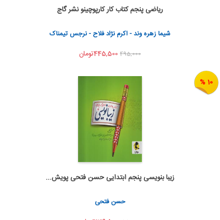
ریاضی پنجم کتاب کار کارپوچینو نشر گاج
اضافه به سبد خرید
اشتراک گذاری
شیما زهره وند - اکرم نژاد فلاح - نرجس تیمناک
445,500تومان
495,000
10 %
زیبا بنویسی پنجم ابتدایی حسن فتحی پویش...
اضافه به سبد خرید
اشتراک گذاری
حسن فتحی