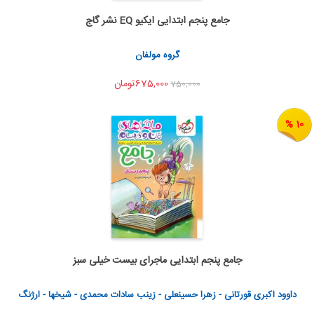
جامع پنجم ابتدایی ایکیو EQ نشر گاج
اضافه به سبد خرید
اشتراک گذاری
گروه مولفان
675,000تومان
750,000
10 %
جامع پنجم ابتدایی ماجرای بیست خیلی سبز
اضافه به سبد خرید
اشتراک گذاری
داوود اکبری قورتانی - زهرا حسینعلی - زینب سادات محمدی - شیخها - ارژنگ