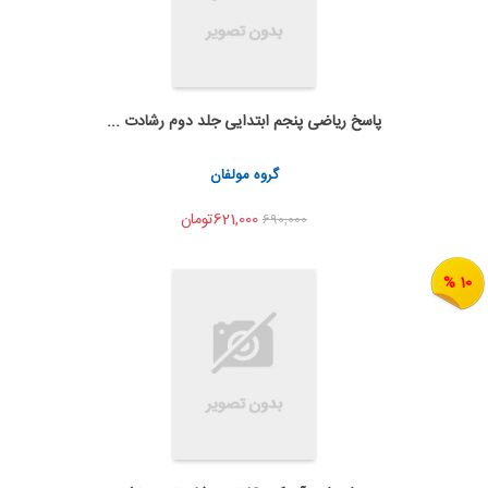
پاسخ ریاضی پنجم ابتدایی جلد دوم رشادت ...
اضافه به سبد خرید
اشتراک گذاری
گروه مولفان
621,000تومان
690,000
10 %