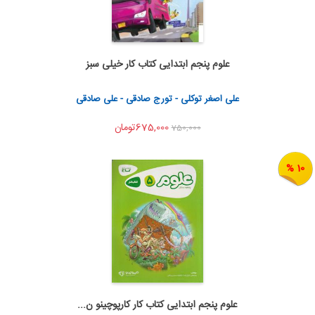
علوم پنجم ابتدایی کتاب کار خیلی سبز
اضافه به سبد خرید
اشتراک گذاری
علی اصغر توکلی - تورج صادقی - علی صادقی
675,000تومان
750,000
10 %
علوم پنجم ابتدایی کتاب کار کارپوچینو ن...
اضافه به سبد خرید