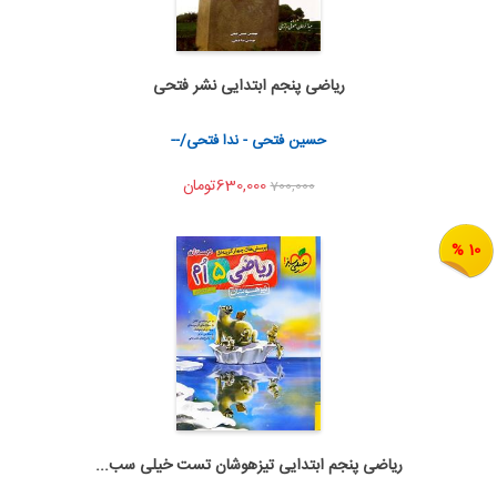
ریاضی پنجم ابتدایی نشر فتحی
اضافه به سبد خرید
اشتراک گذاری
حسین فتحی - ندا فتحی/--
630,000تومان
700,000
10 %
ریاضی پنجم ابتدایی تیزهوشان تست خیلی سب...
اضافه به سبد خرید