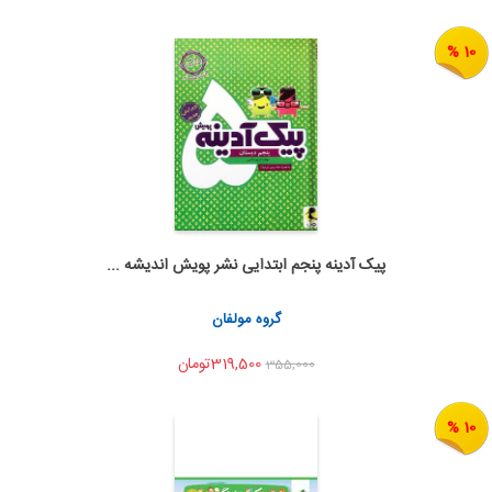
10 %
پیک آدینه پنجم ابتدایی نشر پویش اندیشه ...
اضافه به سبد خرید
اشتراک گذاری
گروه مولفان
319,500تومان
355,000
10 %