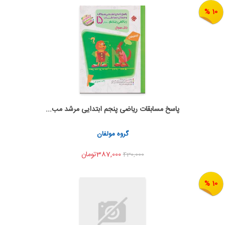
10 %
پاسخ مسابقات ریاضی پنجم ابتدایی مرشد مب...
اضافه به سبد خرید
اشتراک گذاری
گروه مولفان
387,000تومان
430,000
10 %