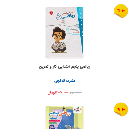
10 %
ریاضی پنجم ابتدایی کار و تمرین
اضافه به سبد خرید
اشتراک گذاری
عشرت قدکچی
207,000تومان
230,000
10 %