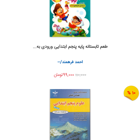
طعم تابستانه پایه پنجم ابتدایی ورودی به...
اضافه به سبد خرید
اشتراک گذاری
احمد فرهمند/--
99,000تومان
110,000
10 %