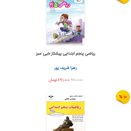
ریاضی پنجم ابتدایی پیشتاز خیی سبز
اضافه به سبد خرید
اشتراک گذاری
زهرا شریف پور
891,000تومان
990,000
10 %