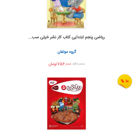
ریاضی پنجم ابتدایی کتاب کار نشر خیلی سب...
اضافه به سبد خرید
اشتراک گذاری
گروه مولفان
756,000تومان
840,000
10 %