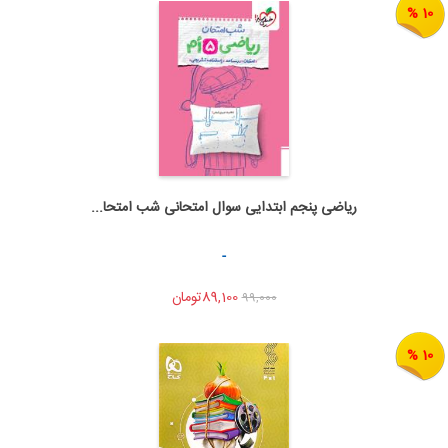
10 %
ریاضی پنجم ابتدایی سوال امتحانی شب امتحا...
اضافه به سبد خرید
اشتراک گذاری
-
89,100تومان
99,000
10 %