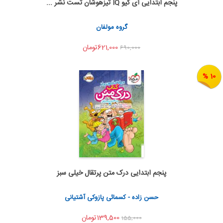
پنجم ابتدایی آی کیو IQ تیزهوشان تست نشر ...
اضافه به سبد خرید
اشتراک گذاری
گروه مولفان
621,000تومان
690,000
10 %
پنجم ابتدایی درک متن پرتقال خیلی سبز
اضافه به سبد خرید
اشتراک گذاری
حسن زاده - کسمائی پازوکی آشتیانی
139,500تومان
155,000