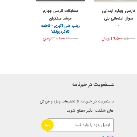
فارسی چهارم ابتدایی
مسابقات فارسی چهارم
به من اطلاع بده
به من اطلاع بده
سوال امتحانی بنی
مرشد مبتکران
اشتراک گذاری
اشتراک گذاری
-
زینب علی اکبری - فاطمه
ها...
کلاگردرونکلا
49,500تومان
190,800تومان
212,000
55,000
عــضویت در خبرنامه
با عضویت در خبرنامه از تخفیفات ویژه و فروش
های شگفت انگیز مطلع شوید