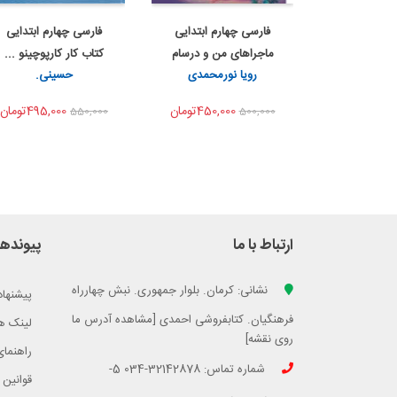
فارسی چهارم ابتدایی
فارسی چهارم ابتدایی
اضافه به سبد خرید
اضافه به سبد خرید
ماجراهای من و درسام
کتاب کار کارپوچینو ...
اشتراک گذاری
اشتراک گذاری
رویا نورمحمدی
حسینی.
...
450,000تومان
495,000تومان
550,000
500,000
ارتباط با ما
پیوندها
نشانی: کرمان. بلوار جمهوری. نبش چهارراه
پیشنهاد
فرهنگیان. کتابفروشی احمدی [مشاهده آدرس ما
لینک ه
روی نقشه]
راهنمای
شماره تماس: 32142878-034 5-
قوانین 