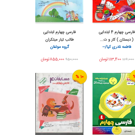
فارسی چهارم 4 ابتدایی
فارسی چهارم ابتدایی
اضافه به سبد خرید
اضافه به سبد خرید
( دبستان ) کار و ت...
طالب تبار مبتکران
اشتراک گذاری
اشتراک گذاری
فاطمه نادری کیا/--
گروه مولفان
113,400تومان
855,000تومان
950,000
126,000
10 %