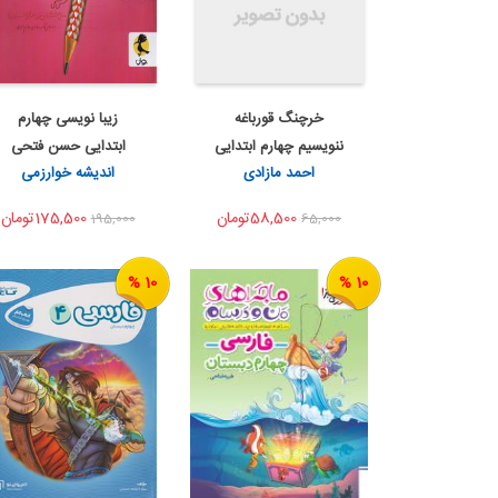
خرچنگ قورباغه
زیبا نویسی چهارم
اضافه به سبد خرید
اضافه به سبد خرید
ننویسیم چهارم ابتدایی
ابتدایی حسن فتحی
اشتراک گذاری
اشتراک گذاری
احمد مازادی
اندیشه خوارزمی
نشر...
پویش ...
58,500تومان
175,500تومان
195,000
65,000
10 %
10 %