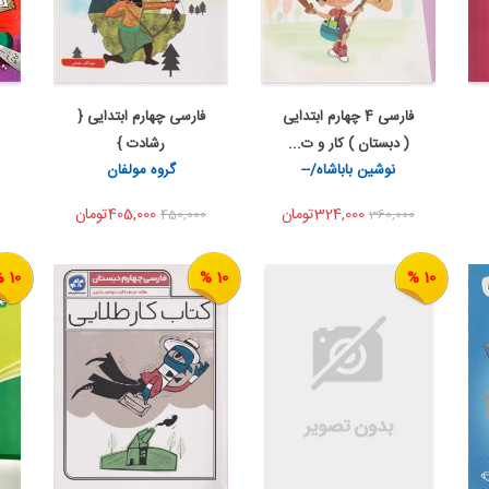
فارسی 4 چهارم ابتدایی
فارسی چهارم ابتدایی {
اضافه به سبد خرید
اضافه به سبد خرید
( دبستان ) کار و ت...
رشادت }
اشتراک گذاری
اشتراک گذاری
نوشین باباشاه/--
گروه مولفان
324,000تومان
405,000تومان
450,000
360,000
10 %
10 %
10 %