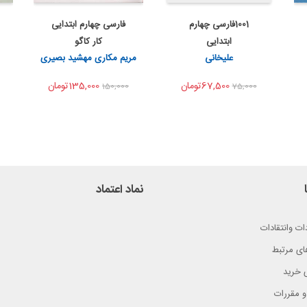
1001فارسی چهارم
فارسی چهارم ابتدایی
به من اطلاع بده
به من اطلاع بده
ابتدایی
کار کاگو
اشتراک گذاری
اشتراک گذاری
علیخانی
مریم مکاری مهشید بصیری
67,500تومان
135,000تومان
150,000
75,000
نماد اعتماد
ات وانتقادات
ای مرتبط
 خرید
و مقررات