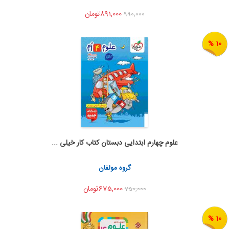
891,000تومان
990,000
10 %
علوم چهارم ابتدایی دبستان کتاب کار خیلی ...
اضافه به سبد خرید
اشتراک گذاری
گروه مولفان
675,000تومان
750,000
10 %