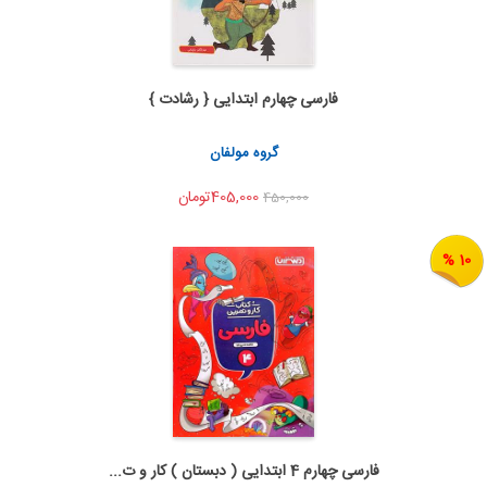
فارسی چهارم ابتدایی { رشادت }
اضافه به سبد خرید
اشتراک گذاری
گروه مولفان
405,000تومان
450,000
10 %
فارسی چهارم 4 ابتدایی ( دبستان ) کار و ت...
اضافه به سبد خرید