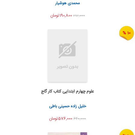
اشتراک گذاری
محمدی هوشیار
190,800تومان
212,000
10 %
علوم چهارم ابتدایی کتاب کار گاج
اضافه به سبد خرید
اشتراک گذاری
خلیل زاده حسینی باطی
576,000تومان
640,000