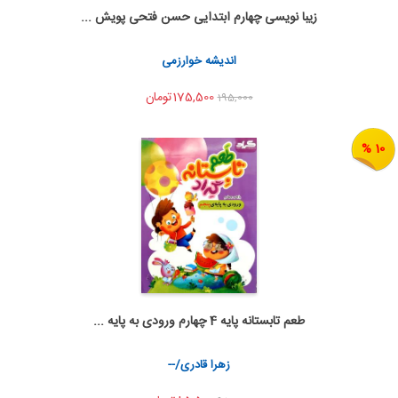
زیبا نویسی چهارم ابتدایی حسن فتحی پویش ...
اضافه به سبد خرید
اشتراک گذاری
اندیشه خوارزمی
175,500تومان
195,000
10 %
طعم تابستانه پایه 4 چهارم ورودی به پایه ...
اضافه به سبد خرید
اشتراک گذاری
زهرا قادری/--