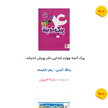
10 %
پیک آدینه چهارم ابتدایی نشر پویش اندیشه...
اضافه به سبد خرید
اشتراک گذاری
یدالله اکرمی - زهرا شایسته
319,500تومان
355,000
10 %