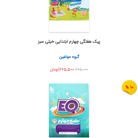
پیک هفتگی چهارم ابتدایی خیلی سبز
اضافه به سبد خرید
اشتراک گذاری
گروه مولفین
625,500تومان
695,000
10 %