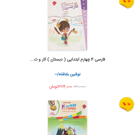
10 %
فارسی 4 چهارم ابتدایی ( دبستان ) کار و ت...
اضافه به سبد خرید
اشتراک گذاری
نوشین باباشاه/--
324,000تومان
360,000
10 %