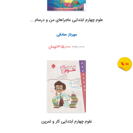
علوم چهارم ابتدایی ماجراهای من و درسام ...
اضافه به سبد خرید
اشتراک گذاری
مهرناز صادقی
315,000تومان
350,000
10 %
علوم چهارم ابتدایی کار و تمرین
اضافه به سبد خرید