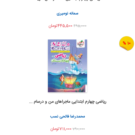
اشتراک گذاری
سمانه نومیری
445,500تومان
495,000
10 %
ریاضی چهارم ابتدایی ماجراهای من و درسام ...
اضافه به سبد خرید
اشتراک گذاری
محمدرضا فاتحی نسب
711,000تومان
790,000