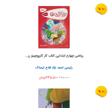
10 %
ریاضی چهارم ابتدایی کتاب کار کارپوچینو ن...
اضافه به سبد خرید
اشتراک گذاری
رئیسی امجد نژاد فلاح تیمناک
445,500تومان
495,000
10 %