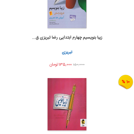
زیبا بنویسیم چهارم ابتدایی رضا تبریزی ق...
اضافه به سبد خرید
اشتراک گذاری
تبریزی
135,000تومان
150,000
10 %