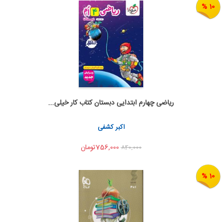
10 %
ریاضی چهارم ابتدایی دبستان کتاب کار خیلی...
اضافه به سبد خرید
اشتراک گذاری
اکبر کشفی
756,000تومان
840,000
10 %