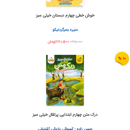
خوش خطی چهارم دبستان خیلی سبز
اضافه به سبد خرید
اشتراک گذاری
منیره بحرگردنیکو
220,500تومان
245,000
10 %
درک متن چهارم ابتدایی پرتقال خیلی سبز
اضافه به سبد خرید
اشتراک گذاری
حسن زاده - کسمائی پازوکی آشتیانی