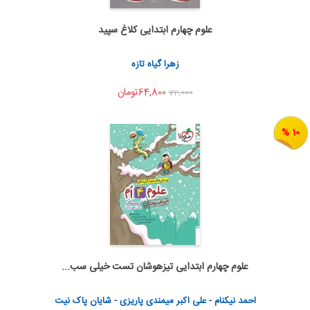
علوم چهارم ابتدایی کلاغ سپید
اضافه به سبد خرید
اشتراک گذاری
زهرا گیاه تازه
64,800تومان
72,000
10 %
علوم چهارم ابتدایی تیزهوشان تست خیلی سب...
اضافه به سبد خرید
اشتراک گذاری
احمد نیکنام - علی اکبر میمندی پاریزی - شایان پاک نیت