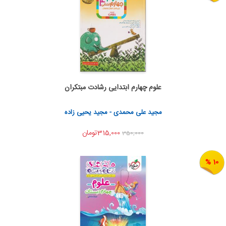
علوم چهارم ابتدایی رشادت مبتکران
اضافه به سبد خرید
اشتراک گذاری
مجید علی محمدی - مجید یحیی زاده
315,000تومان
350,000
10 %