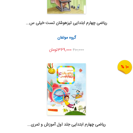
ریاضی چهارم ابتدایی تیزهوشان تست خیلی س...
اضافه به سبد خرید
اشتراک گذاری
گروه مولفان
369,000تومان
410,000
10 %
ریاضی چهارم ابتدایی جلد اول آموزش و تمری...
اضافه به سبد خرید