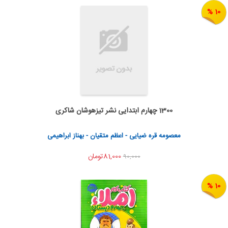
10 %
1300 چهارم ابتدایی نشر تیزهوشان شاکری
اضافه به سبد خرید
اشتراک گذاری
معصومه قره ضیایی - اعظم متقیان - بهناز ابراهیمی
81,000تومان
90,000
10 %