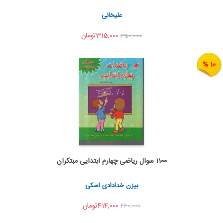
اشتراک گذاری
علیخانی
315,000تومان
350,000
10 %
1100 سوال ریاضی چهارم ابتدایی مبتکران
اضافه به سبد خرید
اشتراک گذاری
بیزن خدادادی اسکی
414,000تومان
460,000