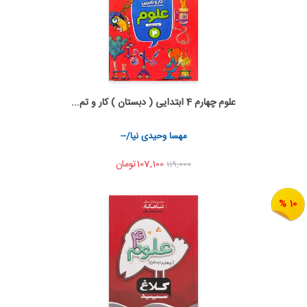
علوم چهارم 4 ابتدایی ( دبستان ) کار و تم...
اضافه به سبد خرید
اشتراک گذاری
مهسا وحیدی نیا/--
107,100تومان
119,000
10 %