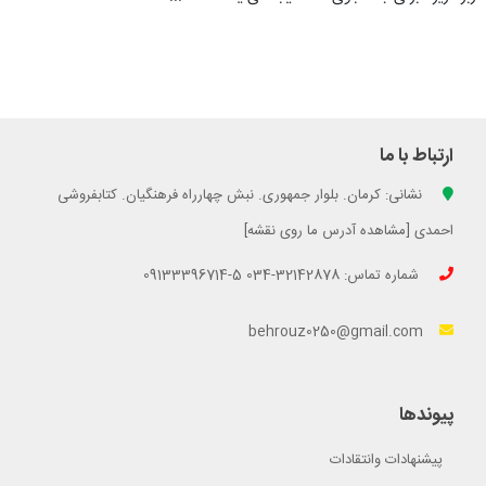
ارتباط با ما
نشانی: کرمان. بلوار جمهوری. نبش چهارراه فرهنگیان. کتابفروشی
احمدی [مشاهده آدرس ما روی نقشه]
شماره تماس: 32142878-034 5-09133396714
behrouz0250@gmail.com
پیوندها
پیشنهادات وانتقادات