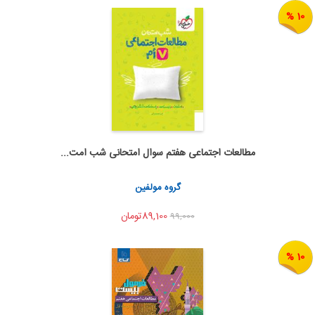
10 %
مطالعات اجتماعی هفتم سوال امتحانی شب امت...
اضافه به سبد خرید
اشتراک گذاری
گروه مولفین
89,100تومان
99,000
10 %