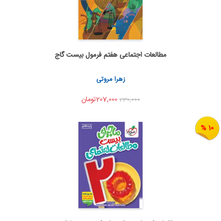
مطالعات اجتماعی هفتم فرمول بیست گاج
اضافه به سبد خرید
اشتراک گذاری
زهرا مروتی
207,000تومان
230,000
10 %