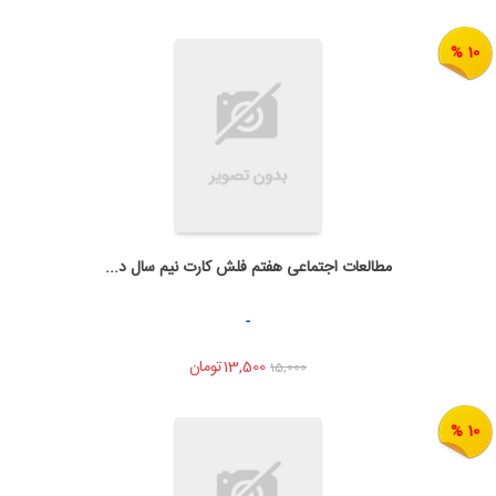
10 %
مطالعات اجتماعی هفتم فلش کارت نیم سال د...
به من اطلاع بده
اشتراک گذاری
-
13,500تومان
15,000
10 %