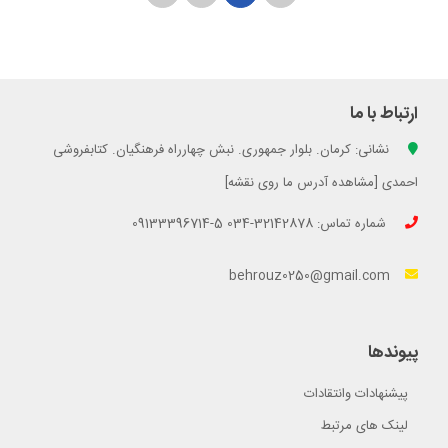
ارتباط با ما
نشانی: کرمان. بلوار جمهوری. نبش چهارراه فرهنگیان. کتابفروشی
احمدی [مشاهده آدرس ما روی نقشه]
شماره تماس: 32142878-034 5-09133396714
behrouz0250@gmail.com
پیوندها
پیشنهادات وانتقادات
لینک های مرتبط