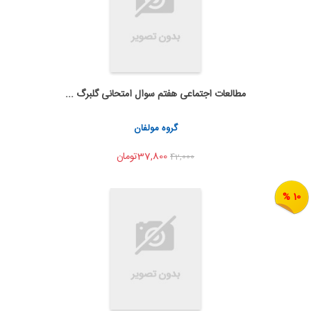
مطالعات اجتماعی هفتم سوال امتحانی گلبرگ ...
به من اطلاع بده
اشتراک گذاری
گروه مولفان
37,800تومان
42,000
10 %