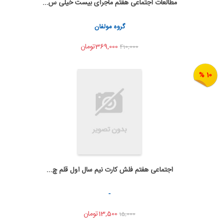
مطالعات اجتماعی هفتم ماجرای بیست خیلی س...
اضافه به سبد خرید
اشتراک گذاری
گروه مولفان
369,000تومان
410,000
10 %
اجتماعی هفتم فلش کارت نیم سال اول قلم چ...
به من اطلاع بده
اشتراک گذاری
-
13,500تومان
15,000