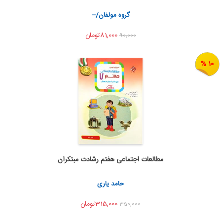
اشتراک گذاری
گروه مولفان/--
81,000تومان
90,000
10 %
مطالعات اجتماعی هفتم رشادت مبتکران
اضافه به سبد خرید
اشتراک گذاری
حامد یاری
315,000تومان
350,000