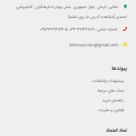
نشانی: کرمان. بلوار جمهوری. نبش چهارراه فرهنگیان. کتابفروشی
احمدی [مشاهده آدرس ما روی نقشه]
شماره تماس: 32142878-034 5-09133396714
behrouz0250@gmail.com
پیوندها
پیشنهادات وانتقادات
لینک های مرتبط
راهنمای خرید
قوانین و مقررات
نماد اعتماد