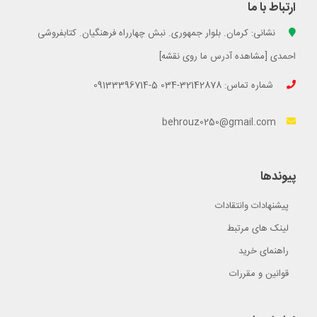
ارتباط با ما
نشانی: کرمان. بلوار جمهوری. نبش چهارراه فرهنگیان. کتابفروشی
احمدی [مشاهده آدرس ما روی نقشه]
شماره تماس: 32142878-034 5-09133396714
behrouz0250@gmail.com
پیوندها
پیشنهادات وانتقادات
لینک های مرتبط
راهنمای خرید
قوانین و مقررات