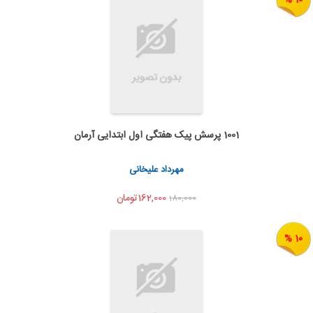
1001 پرسش پیک هفتگی اول ابتدایی آرمان
اضافه به سبد خرید
اشتراک گذاری
مهرداد علیخانی
162,000تومان
180,000
10 %