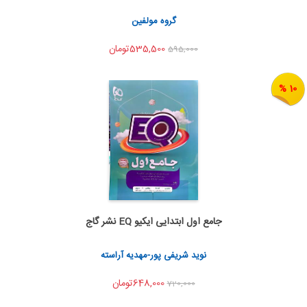
اشتراک گذاری
گروه مولفین
535,500تومان
595,000
10 %
جامع اول ابتدایی ایکیو EQ نشر گاج
اضافه به سبد خرید
اشتراک گذاری
نوید شریفی پور-مهدیه آراسته
648,000تومان
720,000