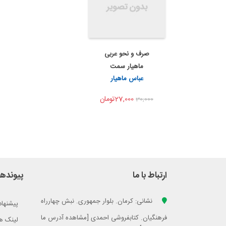
صرف و نحو عربی
به من اطلاع بده
ماهیار سمت
اشتراک گذاری
عباس ماهیار
27,000تومان
30,000
ارتباط با ما
پیوندها
نشانی: کرمان. بلوار جمهوری. نبش چهارراه
پیشنهاد
فرهنگیان. کتابفروشی احمدی [مشاهده آدرس ما
لینک ه