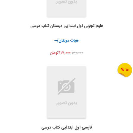
علوم تجربی اول ابتدایی دبستان کتاب درسی
اضافه به سبد خرید
اشتراک گذاری
هیات مولفان/--
117,000تومان
130,000
10 %
فارسی اول ابتدایی کتاب درسی
به من اطلاع بده