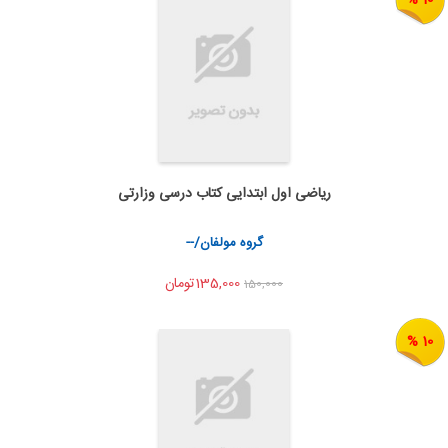
ریاضی اول ابتدایی کتاب درسی وزارتی
اضافه به سبد خرید
اشتراک گذاری
گروه مولفان/--
135,000تومان
150,000
10 %