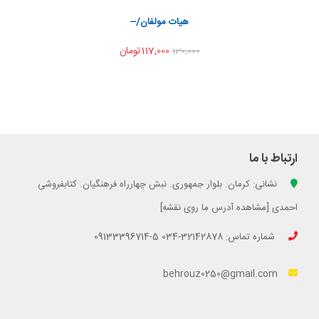
اشتراک گذاری
هیات مولفان/--
117,000تومان
130,000
ارتباط با ما
نشانی: کرمان. بلوار جمهوری. نبش چهارراه فرهنگیان. کتابفروشی
احمدی [مشاهده آدرس ما روی نقشه]
شماره تماس: 32142878-034 5-09133396714
behrouz0250@gmail.com