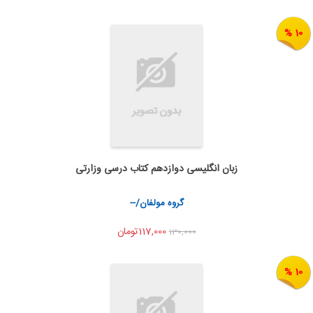
10 %
زبان انگلیسی دوازدهم کتاب درسی وزارتی
به من اطلاع بده
اشتراک گذاری
گروه مولفان/--
117,000تومان
130,000
10 %