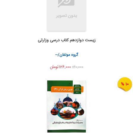
زیست دوازدهم کتاب درسی وزارتی
به من اطلاع بده
اشتراک گذاری
گروه مولفان/--
126,000تومان
140,000
10 %