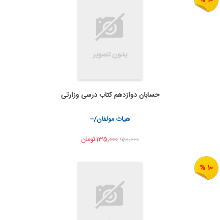
حسابان دوازدهم کتاب درسی وزارتی
اضافه به سبد خرید
اشتراک گذاری
هیات مولفان/--
135,000تومان
150,000
10 %