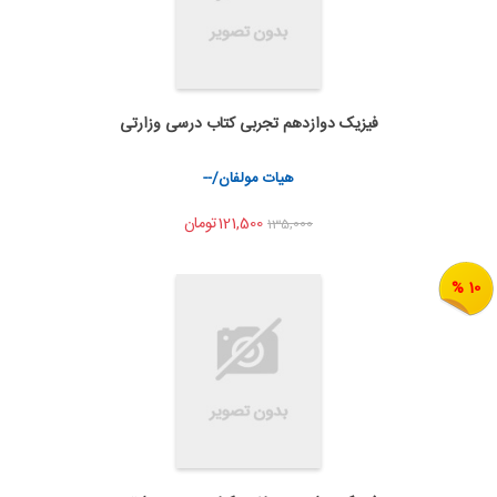
فیزیک دوازدهم تجربی کتاب درسی وزارتی
اضافه به سبد خرید
اشتراک گذاری
هیات مولفان/--
121,500تومان
135,000
10 %