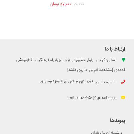
117,000تومان
130,000
ارتباط با ما
نشانی: کرمان. بلوار جمهوری. نبش چهارراه فرهنگیان. کتابفروشی
احمدی [مشاهده آدرس ما روی نقشه]
شماره تماس: 32142878-034 5-09133396714
behrouz0250@gmail.com
پیوندها
پیشنهادات وانتقادات