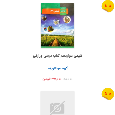
10 %
شیمی دوازدهم کتاب درسی وزارتی
اضافه به سبد خرید
اشتراک گذاری
گروه مولفان/--
135,000تومان
150,000
10 %