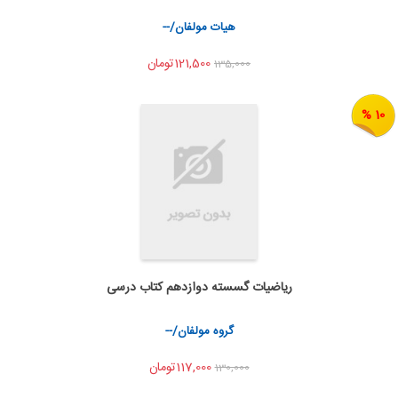
اشتراک گذاری
هیات مولفان/--
121,500تومان
135,000
10 %
ریاضیات گسسته دوازدهم کتاب درسی
اضافه به سبد خرید
اشتراک گذاری
گروه مولفان/--
117,000تومان
130,000