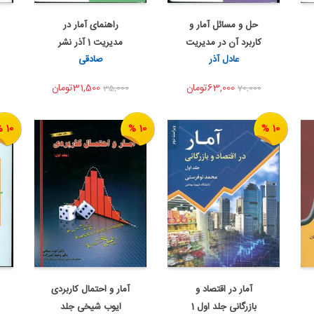
حل و مسائل آمار و
راهنمای آمار در
اضافه به سبد خرید
اضافه به سبد خرید
کاربرد آن در مدیریت
مدیریت 1 آذر نشر
اشتراک گذاری
اشتراک گذاری
عادل آذر
صادقی
جل...
دانش پ...
63,000تومان
31,500تومان
35,000
70,000
10 %
10 %
10 %
آمار در اقتصاد و
آمار و احتمال کاربردی
به من اطلاع بده
به من اطلاع بده
بازرگانی جلد اول 1
ایوب شیخی جلد