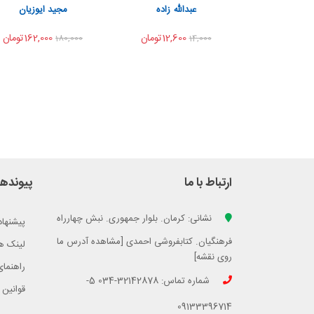
اشتراک گذاری
اشتراک گذاری
عبدالله زاده
مجید ایوزیان
12,600تومان
162,000تومان
180,000
14,000
ارتباط با ما
پیوندها
نشانی: کرمان. بلوار جمهوری. نبش چهارراه
پیشنهاد
فرهنگیان. کتابفروشی احمدی [مشاهده آدرس ما
لینک ه
روی نقشه]
راهنمای
شماره تماس: 32142878-034 5-
قوانین 
09133396714