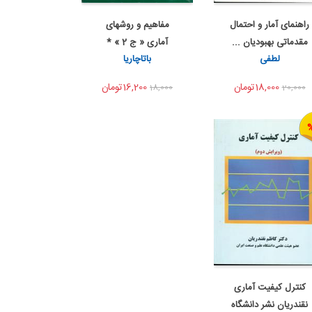
راهنمای آمار و احتمال
مفاهیم و روشهای
اضافه به سبد خرید
اضافه به سبد خرید
مقدماتی بهبودیان ...
آماری « ج 2 » *
اشتراک گذاری
اشتراک گذاری
لطفی
باتاچاریا
18,000تومان
16,200تومان
18,000
20,000
کنترل کیفیت آماری
به من اطلاع بده
نقندریان نشر دانشگاه