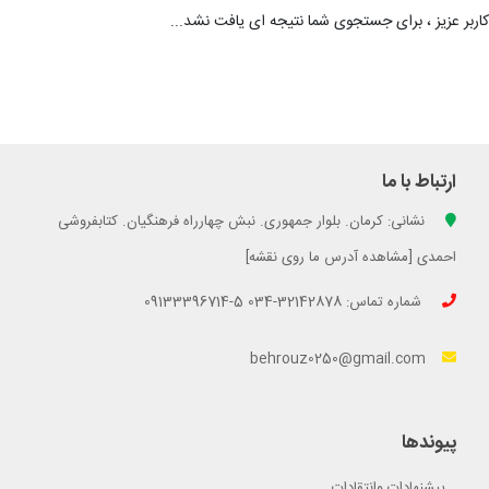
کاربر عزیز ، برای جستجوی شما نتیجه ای یافت نشد...
ارتباط با ما
نشانی: کرمان. بلوار جمهوری. نبش چهارراه فرهنگیان. کتابفروشی
احمدی [مشاهده آدرس ما روی نقشه]
شماره تماس: 32142878-034 5-09133396714
behrouz0250@gmail.com
پیوندها
پیشنهادات وانتقادات