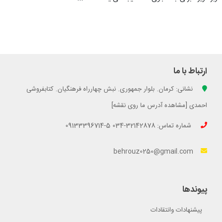
ارتباط با ما
نشانی: کرمان. بلوار جمهوری. نبش چهارراه فرهنگیان. کتابفروشی
احمدی [مشاهده آدرس ما روی نقشه]
شماره تماس: 32142878-034 5-09133396714
behrouz0250@gmail.com
پیوندها
پیشنهادات وانتقادات