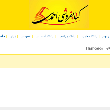
 نهم
رشته تجربی
رشته ریاضی
رشته انسانی
عمومی
زبان
دان
Flashcard