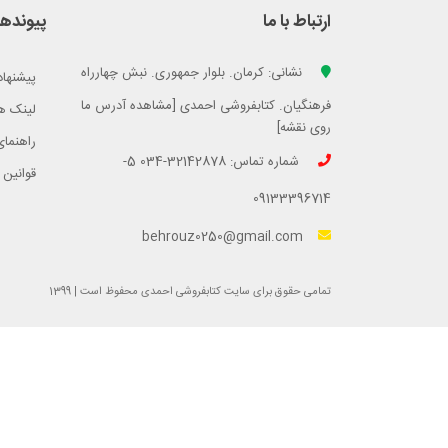
ارتباط با ما
پیوندها
نشانی: کرمان. بلوار جمهوری. نبش چهارراه
پیشنهاد
فرهنگیان. کتابفروشی احمدی [مشاهده آدرس ما
لینک ه
روی نقشه]
راهنمای
شماره تماس: 32142878-034 5-
قوانین 
09133396714
behrouz0250@gmail.com
تمامی حقوق برای سایت کتابفروشی احمدی محفوظ است | 1399