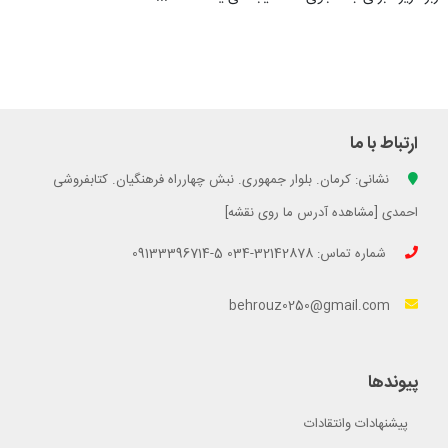
ارتباط با ما
نشانی: کرمان. بلوار جمهوری. نبش چهارراه فرهنگیان. کتابفروشی
احمدی [مشاهده آدرس ما روی نقشه]
شماره تماس: 32142878-034 5-09133396714
behrouz0250@gmail.com
پیوندها
پیشنهادات وانتقادات