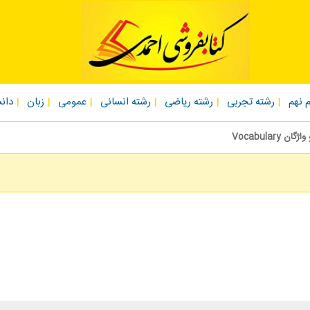
 نهم
رشته تجربی
رشته ریاضی
رشته انسانی
عمومی
زبان
دان
ان Vocabulary