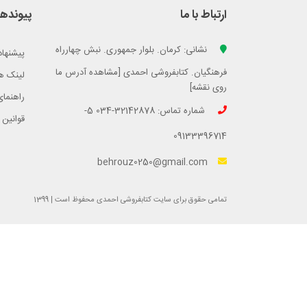
ارتباط با ما
پیوندها
نشانی: کرمان. بلوار جمهوری. نبش چهارراه
پیشنهاد
فرهنگیان. کتابفروشی احمدی [مشاهده آدرس ما
لینک ه
روی نقشه]
راهنمای
شماره تماس: 32142878-034 5-
قوانین 
09133396714
behrouz0250@gmail.com
تمامی حقوق برای سایت کتابفروشی احمدی محفوظ است | 1399