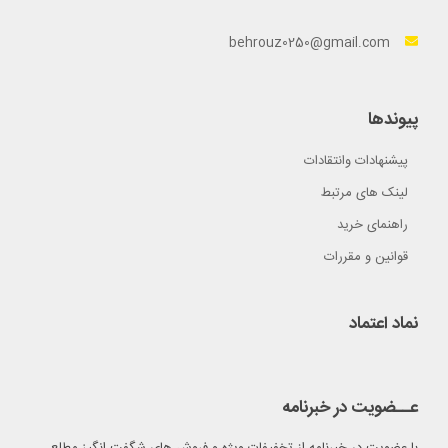
behrouz0250@gmail.com
پیوندها
پیشنهادات وانتقادات
لینک های مرتبط
راهنمای خرید
قوانین و مقررات
نماد اعتماد
عــضویت در خبرنامه
با عضویت در خبرنامه از تخفیفات ویژه و فروش های شگفت انگیز مطلع