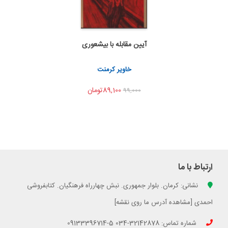
آیین مقابله با بیشعوری
به من اطلاع بده
اشتراک گذاری
خاویر کرمنت
89,100تومان
99,000
ارتباط با ما
نشانی: کرمان. بلوار جمهوری. نبش چهارراه فرهنگیان. کتابفروشی
احمدی [مشاهده آدرس ما روی نقشه]
شماره تماس: 32142878-034 5-09133396714