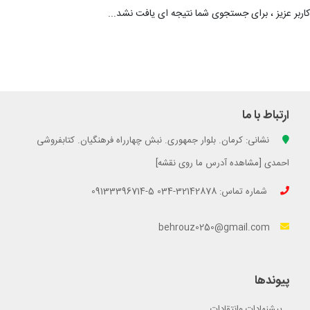
کاربر عزیز ، برای جستجوی شما نتیجه ای یافت نشد...
ارتباط با ما
نشانی: کرمان. بلوار جمهوری. نبش چهارراه فرهنگیان. کتابفروشی
احمدی [مشاهده آدرس ما روی نقشه]
شماره تماس: 32142878-034 5-09133396714
behrouz0250@gmail.com
پیوندها
پیشنهادات وانتقادات