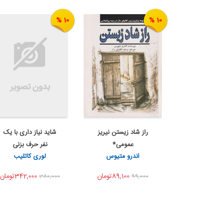
10 %
10 %
راز شاد زیستن نیریز
شاید نیاز داری با یک
به من اطلاع بده
به من اطلاع بده
عمومی*
نفر حرف بزنی
اشتراک گذاری
اشتراک گذاری
اندرو متیوس
لوری کاتلیب
شمشاد...
89,100تومان
342,000تومان
380,000
99,000