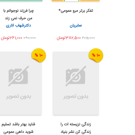
تفکر برتر مرو عمومی*
چرا فرزند نوجوانم با
اضافه به سبد خرید
اضافه به سبد خرید
من حرف نمی زند
اشتراک گذاری
اشتراک گذاری
صابریان
دکترشهاب اناری
شمع...
382,500تومان
261,000تومان
290,000
425,000
10 %
10 %
زندگی نزیسته ات را
شاید بهتر باشد تسلیم
اضافه به سبد خرید
اضافه به سبد خرید
زندگی کن نشر بنیاد
شوید داهی عمومی