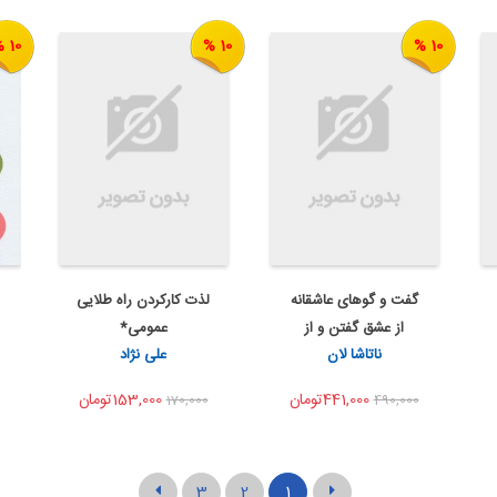
10 %
10 %
10 %
گفت و گوهای عاشقانه
لذت کارکردن راه طلایی
به من اطلاع بده
به من اطلاع بده
از عشق گفتن و از
عمومی*
اشتراک گذاری
اشتراک گذاری
ناتاشا لان
علی نژاد
عشق...
441,000تومان
153,000تومان
170,000
490,000
3
2
1