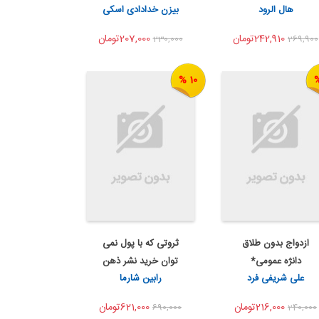
اشتراک گذاری
اشتراک گذاری
هال الرود
بیزن خدادادی اسکی
زود ...
242,910تومان
207,000تومان
230,000
269,900
10 %
ازدواج بدون طلاق
ثروتی که با پول نمی
به من اطلاع بده
به من اطلاع بده
دانژه عمومی*
توان خرید نشر ذهن
اشتراک گذاری
اشتراک گذاری
علی شریفی فرد
رابین شارما
آو...
216,000تومان
621,000تومان
690,000
240,000