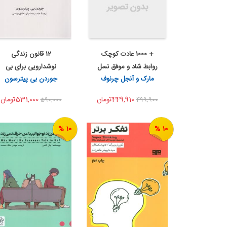
+ 1000 عادت کوچک
12 قانون زندگی
اضافه به سبد خرید
اضافه به سبد خرید
روابط شاد و موفق نسل
نوشدارویی برای بی
اشتراک گذاری
اشتراک گذاری
مارک و آنجل چرنوف
جوردن بی پیترسون
ن...
نظمی ...
449,910تومان
531,000تومان
590,000
499,900
10 %
10 %