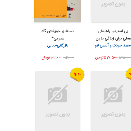
بی استرس راهنمای
تسلط بر خویشتن گاه
اضافه به سبد خرید
اضافه به سبد خرید
عملی برای زندگی بدون
عمومی*
اشتراک گذاری
اشتراک گذاری
حمد جودت و آلیس لاو
بازرگانی-بابایی
اس...
517,500تومان
102,600تومان
114,000
575,00
10 %