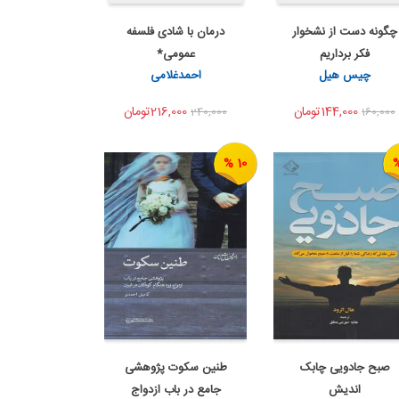
چگونه دست از نشخوار
درمان با شادی فلسفه
اضافه به سبد خرید
اضافه به سبد خرید
فکر برداریم
عمومی*
اشتراک گذاری
اشتراک گذاری
چیس هیل
احمدغلامی
امیدسخن...
144,000تومان
216,000تومان
240,000
160,000
10 %
صبح جادویی چابک
طنین سکوت پژوهشی
اضافه به سبد خرید
اضافه به سبد خرید
اندیش
جامع در باب ازدواج