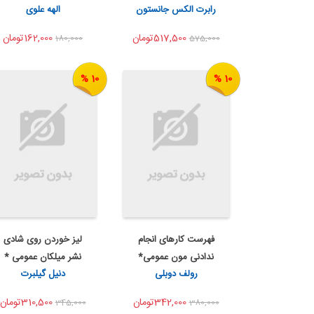
اشتراک گذاری
اشتراک گذاری
رابرت الکس جانستون
الهه علوی
فر...
517,500تومان
162,000تومان
180,000
575,000
10 %
10 %
فهرست کارهای انجام
لیز خوردن روی شادی
اضافه به سبد خرید
اضافه به سبد خرید
ندادنی مون عمومی*
نشر میلکان عمومی *
اشتراک گذاری
اشتراک گذاری
رولف دوبلی
دنیل گیلبرت
342,000تومان
310,500تومان
345,000
380,000