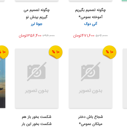
چگونه تصمیم بگیریم
چگونه تصمیم می
اضافه به سبد خرید
اضافه به سبد خرید
آموخته عمومی*
گیریم بینش نو
اشتراک گذاری
اشتراک گذاری
آنی دوک
جونا لرر
عمومی*
471,600تومان
356,400تومان
396,000
524,000
10 %
10 %
10 %
شجاع باش دختر
شکست بخور باز هم
اضافه به سبد خرید
اضافه به سبد خرید
میلکان عمومی*
شکست بخور این بار