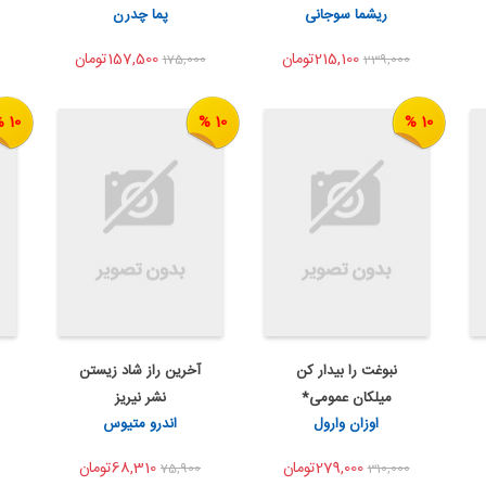
اشتراک گذاری
اشتراک گذاری
ریشما سوجانی
پما چدرن
بهتر ...
215,100تومان
157,500تومان
175,000
239,000
10 %
10 %
10 %
نبوغت را بیدار کن
آخرین راز شاد زیستن
اضافه به سبد خرید
به من اطلاع بده
میلکان عمومی*
نشر نیریز
اشتراک گذاری
اشتراک گذاری
اوزان وارول
اندرو متیوس
279,000تومان
68,310تومان
75,900
310,000