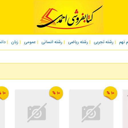
 نهم
رشته تجربی
رشته ریاضی
رشته انسانی
عمومی
زبان
دان
10 %
10 %
10 %