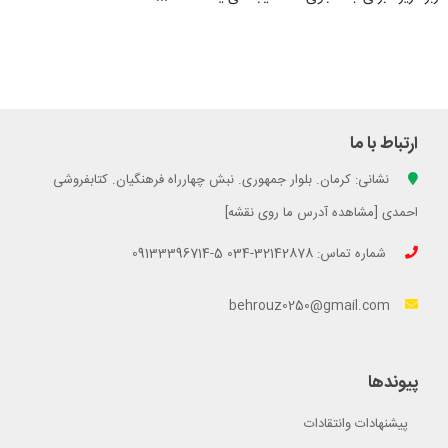
ارتباط با ما
نشانی: کرمان. بلوار جمهوری. نبش چهارراه فرهنگیان. کتابفروشی
احمدی [مشاهده آدرس ما روی نقشه]
شماره تماس: 32142878-034 5-09133396714
behrouz0250@gmail.com
پیوندها
پیشنهادات وانتقادات