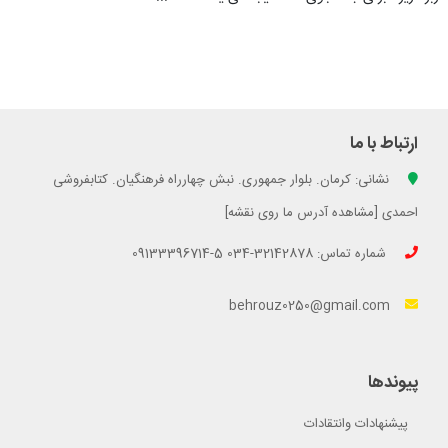
ارتباط با ما
نشانی: کرمان. بلوار جمهوری. نبش چهارراه فرهنگیان. کتابفروشی
احمدی [مشاهده آدرس ما روی نقشه]
شماره تماس: 32142878-034 5-09133396714
behrouz0250@gmail.com
پیوندها
پیشنهادات وانتقادات