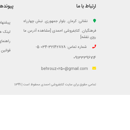
ارتباط با ما
پیوندها
نشانی: کرمان. بلوار جمهوری. نبش چهارراه
پیشنهاد
فرهنگیان. کتابفروشی احمدی [مشاهده آدرس ما
لینک ه
روی نقشه]
راهنمای
شماره تماس: 32142878-034 5-
قوانین 
09133396714
behrouz0250@gmail.com
تمامی حقوق برای سایت کتابفروشی احمدی محفوظ است | 1399