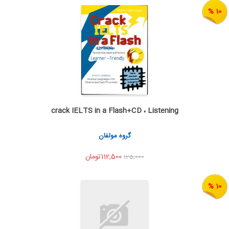
10 %
crack IELTS in a Flash+CD ، Listening
اضافه به سبد خرید
اشتراک گذاری
گروه مولفان
112,500تومان
125,000
10 %