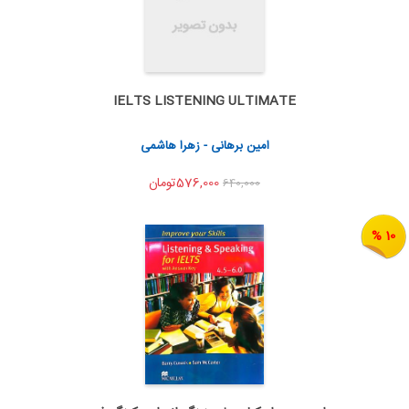
IELTS LISTENING ULTIMATE
اضافه به سبد خرید
اشتراک گذاری
امین برهانی - زهرا هاشمی
576,000تومان
640,000
10 %