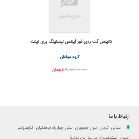
کالینس گت ردی فور آیلتس لیسنینگ پری اینت...
به من اطلاع بده
اشتراک گذاری
گروه مولفان
117,000تومان
130,000
ارتباط با ما
نشانی: کرمان. بلوار جمهوری. نبش چهارراه فرهنگیان. کتابفروشی
احمدی [مشاهده آدرس ما روی نقشه]