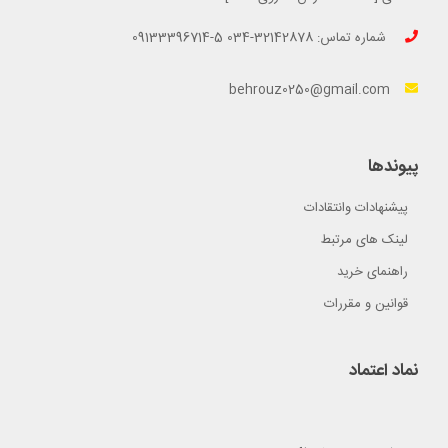
شماره تماس: 32142878-034 5-09133396714
behrouz0250@gmail.com
پیوندها
پیشنهادات وانتقادات
لینک های مرتبط
راهنمای خرید
قوانین و مقررات
نماد اعتماد