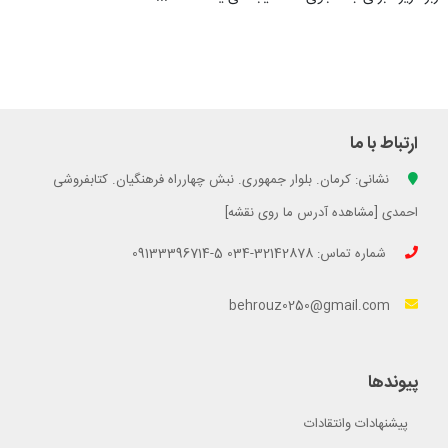
ارتباط با ما
نشانی: کرمان. بلوار جمهوری. نبش چهارراه فرهنگیان. کتابفروشی
احمدی [مشاهده آدرس ما روی نقشه]
شماره تماس: 32142878-034 5-09133396714
behrouz0250@gmail.com
پیوندها
پیشنهادات وانتقادات