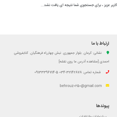
کاربر عزیز ، برای جستجوی شما نتیجه ای یافت نشد...
ارتباط با ما
نشانی: کرمان. بلوار جمهوری. نبش چهارراه فرهنگیان. کتابفروشی
احمدی [مشاهده آدرس ما روی نقشه]
شماره تماس: 32142878-034 5-09133396714
behrouz0250@gmail.com
پیوندها
پیشنهادات وانتقادات