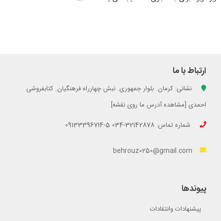
ارتباط با ما
نشانی: کرمان. بلوار جمهوری. نبش چهارراه فرهنگیان. کتابفروشی
احمدی [مشاهده آدرس ما روی نقشه]
شماره تماس: 32142878-034 5-09133396714
behrouz0250@gmail.com
پیوندها
پیشنهادات وانتقادات