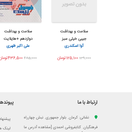
سلامت و بهداشت
سلامت و بهداشت
اضافه به سبد خرید
اضافه به سبد خرید
جیبی خیلی سبز
دوازدهم +هایلایت
اشتراک گذاری
اشتراک گذاری
آوا اسکندری
علی اکبر ظهری
درسی فرم...
125,100تومان
436,500تومان
485,000
139,000
ارتباط با ما
پیوندها
نشانی: کرمان. بلوار جمهوری. نبش چهارراه
پیشنهاد
فرهنگیان. کتابفروشی احمدی [مشاهده آدرس ما
لینک ه