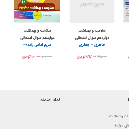
سلامت و بهداشت
سلامت و بهداشت
اضافه به سبد خرید
به من اطلاع بده
دوازدهم سوال امتحانی
دوازدهم سوال امتحانی
اشتراک گذاری
اشتراک گذاری
طاهری -- جعفری
مریم امامی زاده/--
شب ا...
بنی...
89,100تومان
90,000تومان
100,000
99,000
نماد اعتماد
ات وانتقادات
ای مرتبط