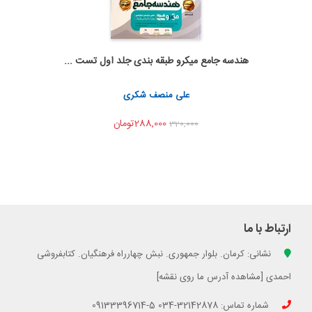
هندسه جامع میکرو طبقه بندی جلد اول تست ...
اضافه به سبد خرید
اشتراک گذاری
علی منصف شکری
288,000تومان
320,000
ارتباط با ما
نشانی: کرمان. بلوار جمهوری. نبش چهارراه فرهنگیان. کتابفروشی
احمدی [مشاهده آدرس ما روی نقشه]
شماره تماس: 32142878-034 5-09133396714