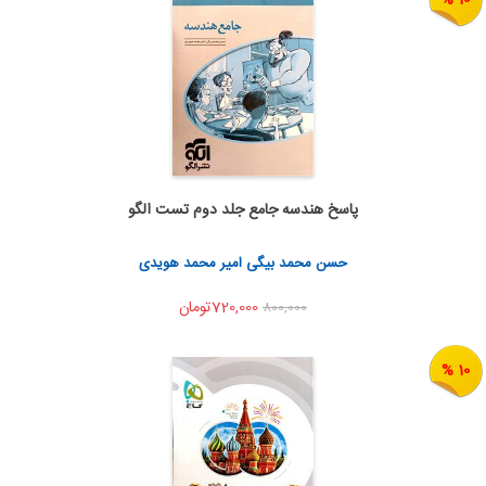
پاسخ هندسه جامع جلد دوم تست الگو
اضافه به سبد خرید
اشتراک گذاری
حسن محمد بیگی امیر محمد هویدی
720,000تومان
800,000
10 %