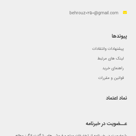
behrouz0250@gmail.com
پیوندها
پیشنهادات وانتقادات
لینک های مرتبط
راهنمای خرید
قوانین و مقررات
نماد اعتماد
عــضویت در خبرنامه
با عضویت در خبرنامه از تخفیفات ویژه و فروش های شگفت انگیز مطلع