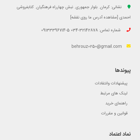
نشانی: کرمان. بلوار جمهوری. نبش چهارراه فرهنگیان. کتابفروشی
احمدی [مشاهده آدرس ما روی نقشه]
شماره تماس: 32142878-034 5-09133396714
behrouz0250@gmail.com
پیوندها
پیشنهادات وانتقادات
لینک های مرتبط
راهنمای خرید
قوانین و مقررات
نماد اعتماد