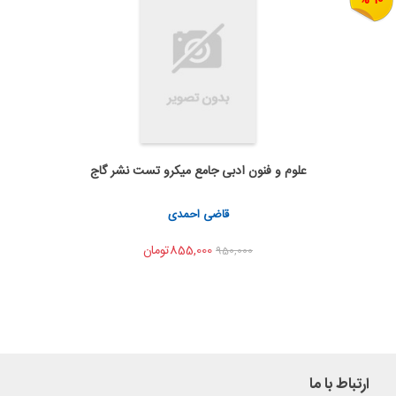
علوم و فنون ادبی جامع میکرو تست نشر گاج
به من اطلاع بده
اشتراک گذاری
قاضی احمدی
855,000تومان
950,000
ارتباط با ما