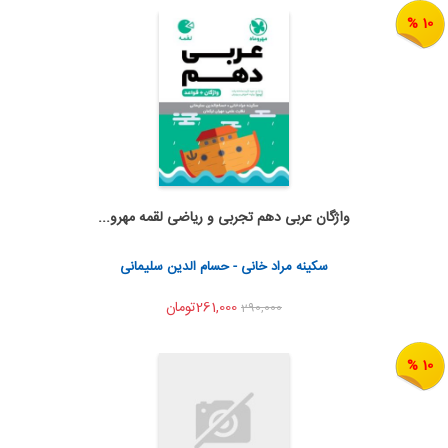
10 %
واژگان عربی دهم تجربی و ریاضی لقمه مهرو...
اضافه به سبد خرید
اشتراک گذاری
سکینه مراد خانی - حسام الدین سلیمانی
261,000تومان
290,000
10 %