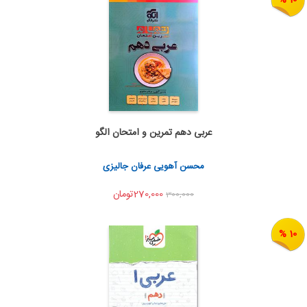
عربی دهم تمرین و امتحان الگو
اضافه به سبد خرید
اشتراک گذاری
محسن آهویی عرفان جالیزی
270,000تومان
300,000
10 %