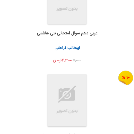
عربی دهم سوال امتحانی بنی هاشمی
به من اطلاع بده
اشتراک گذاری
ابوطالب فراهانی
6,300تومان
7,000
10 %