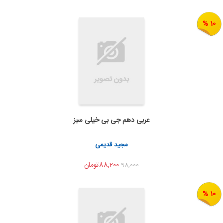
10 %
عربی دهم جی بی خیلی سبز
به من اطلاع بده
اشتراک گذاری
مجید قدیمی
88,200تومان
98,000
10 %