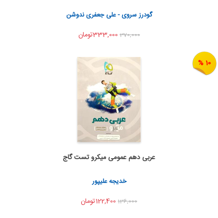
اشتراک گذاری
گودرز سروی - علی جعفری ندوشن
333,000تومان
370,000
10 %
عربی دهم عمومی میکرو تست گاج
اضافه به سبد خرید
اشتراک گذاری
خدیجه علیپور
122,400تومان
136,000