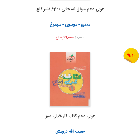
عربی دهم سوال امتحانی 6420 نشر گاج
به من اطلاع بده
اشتراک گذاری
مددی - موسوی - سیمرغ
9,000تومان
10,000
10 %
عربی دهم کتاب کار خیلی سبز
به من اطلاع بده
اشتراک گذاری
حبیب الله درویش