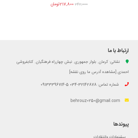
217,800تومان
242,000
ارتباط با ما
نشانی: کرمان. بلوار جمهوری. نبش چهارراه فرهنگیان. کتابفروشی
احمدی [مشاهده آدرس ما روی نقشه]
شماره تماس: 32142878-034 5-09133396714
behrouz0250@gmail.com
پیوندها
پیشنهادات وانتقادات