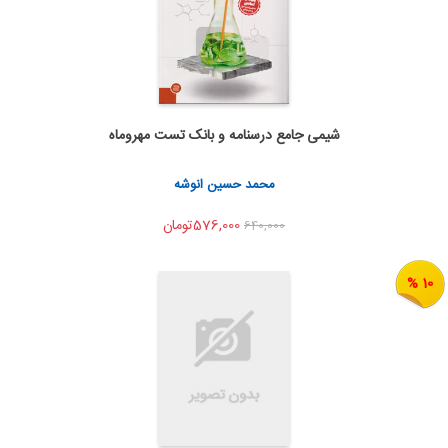
شیمی جامع درسنامه و بانک تست مهروماه
اضافه به سبد خرید
اشتراک گذاری
محمد حسین انوشه
576,000تومان
640,000
10 %