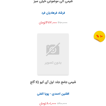
شیمی آلی موضوعی خیلی سبز
اضافه به سبد خرید
اشتراک گذاری
فرشاد فرهادیان فرد
423,000تومان
470,000
10 %
شیمی جامع جلد اول آی کیو IQ گاج
اضافه به سبد خرید
اشتراک گذاری
افشین احمدی - پویا الفتی
801,000تومان
890,000