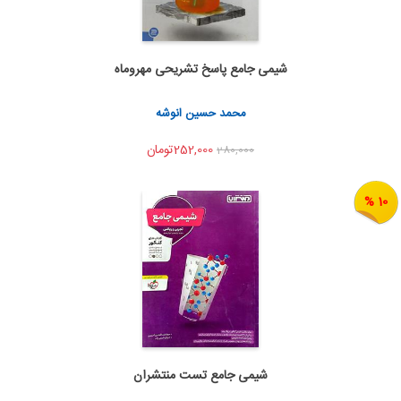
شیمی جامع پاسخ تشریحی مهروماه
به من اطلاع بده
اشتراک گذاری
محمد حسین انوشه
252,000تومان
280,000
10 %
شیمی جامع تست منتشران
به من اطلاع بده