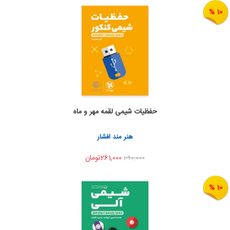
10 %
حفظیات شیمی لقمه مهر و ماه
اضافه به سبد خرید
اشتراک گذاری
هنر مند افشار
261,000تومان
290,000
10 %