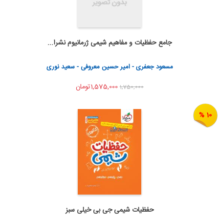
جامع حفظیات و مفاهیم شیمی ژرمانیوم نشرا...
اضافه به سبد خرید
اشتراک گذاری
مسعود جعفری - امیر حسین معروفی - سعید نوری
1,575,000تومان
1,750,000
10 %
حفظیات شیمی جی بی خیلی سبز
اضافه به سبد خرید