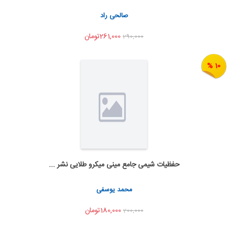
اشتراک گذاری
صالحی راد
261,000تومان
290,000
10 %
حفظیات شیمی جامع مینی میکرو طلایی نشر ...
اضافه به سبد خرید
اشتراک گذاری
محمد یوسفی
180,000تومان
200,000