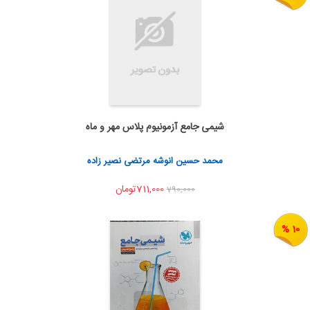
شیمی جامع آزمونیوم پلاس مهر و ماه
به من اطلاع بده
اشتراک گذاری
محمد حسین انوشه مرتضی نصیر زاده
711,000تومان
790,000
10 %