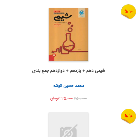
10 %
شیمی دهم + یازدهم + دوازدهم جمع بندی
به من اطلاع بده
اشتراک گذاری
محمد حسین انوشه
225,000تومان
250,000
10 %