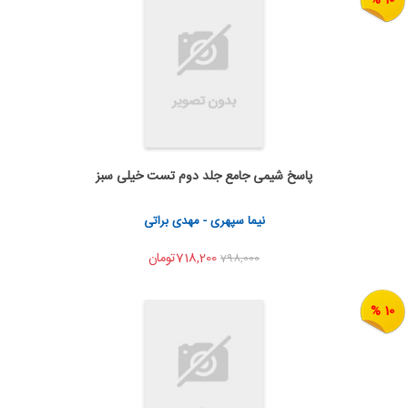
پاسخ شیمی جامع جلد دوم تست خیلی سبز
اضافه به سبد خرید
اشتراک گذاری
نیما سپهری - مهدی براتی
718,200تومان
798,000
10 %