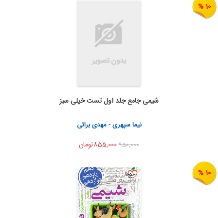
10 %
شیمی جامع جلد اول تست خیلی سبز
به من اطلاع بده
اشتراک گذاری
نیما سپهری - مهدی براتی
855,000تومان
950,000
10 %