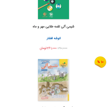
شیمی آلی لقمه طلایی مهر و ماه
اضافه به سبد خرید
اشتراک گذاری
انوشه افشار
261,000تومان
290,000
10 %