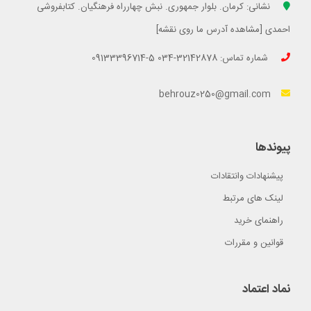
نشانی: کرمان. بلوار جمهوری. نبش چهارراه فرهنگیان. کتابفروشی
احمدی [مشاهده آدرس ما روی نقشه]
شماره تماس: 32142878-034 5-09133396714
behrouz0250@gmail.com
پیوندها
پیشنهادات وانتقادات
لینک های مرتبط
راهنمای خرید
قوانین و مقررات
نماد اعتماد