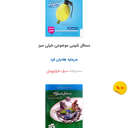
مسائل شیمی موضوعی خیلی سبز
اضافه به سبد خرید
اشتراک گذاری
سرمایه هادیان فرد
580,500تومان
645,000
10 %