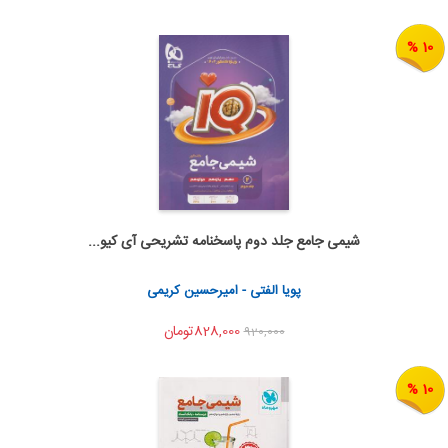
10 %
شیمی جامع جلد دوم پاسخنامه تشریحی آی کیو...
اضافه به سبد خرید
اشتراک گذاری
پویا الفتی - امیرحسین کریمی
828,000تومان
920,000
10 %