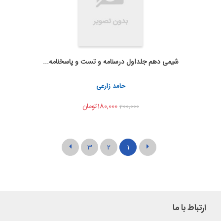
شیمی دهم جلداول درسنامه و تست و پاسخنامه...
به من اطلاع بده
اشتراک گذاری
حامد زارعی
180,000تومان
200,000
3
2
1
ارتباط با ما