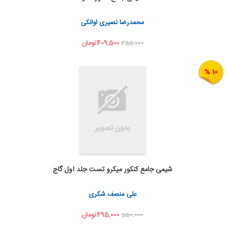
اشتراک گذاری
محمدرضا نصیری اوانکی
409,500تومان
455,000
10 %
شیمی جامع کنکور میکرو تست جلد اول گاج
به من اطلاع بده
اشتراک گذاری
علی منصف شکری
495,000تومان
550,000