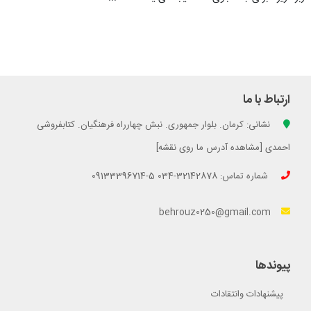
ارتباط با ما
نشانی: کرمان. بلوار جمهوری. نبش چهارراه فرهنگیان. کتابفروشی
احمدی [مشاهده آدرس ما روی نقشه]
شماره تماس: 32142878-034 5-09133396714
behrouz0250@gmail.com
پیوندها
پیشنهادات وانتقادات