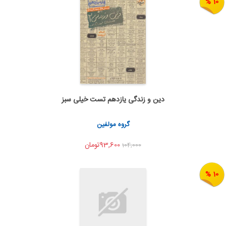
10 %
دین و زندگی یازدهم تست خیلی سبز
به من اطلاع بده
اشتراک گذاری
گروه مولفین
93,600تومان
104,000
10 %