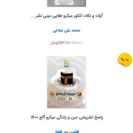
آیات و نکات کنکور میکرو طلایی مینی نشر ...
به من اطلاع بده
اشتراک گذاری
محمد علی عبادتی
53,100تومان
59,000
10 %
پاسخ تشریحی دین و زندگی میکرو گاج 1400
به من اطلاع بده
اشتراک گذاری
افشین پور افشار