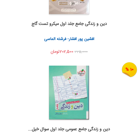
دین و زندگی جامع جلد اول میکرو تست گاج
به من اطلاع بده
اشتراک گذاری
افشین پور افشار- فرشته الماسی
202,500تومان
225,000
10 %
دین و زندگی جامع عمومی جلد اول سوال خیل...
به من اطلاع بده