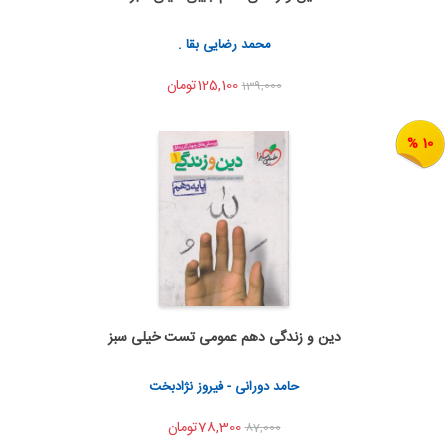
اشتراک گذاری
محمد رضایی بقا .
125,100تومان
139,000
10 %
دین و زندگی دهم عمومی تست خیلی سبز
به من اطلاع بده
اشتراک گذاری
حامد دورانی - فیروز نژادبخت
78,300تومان
87,000