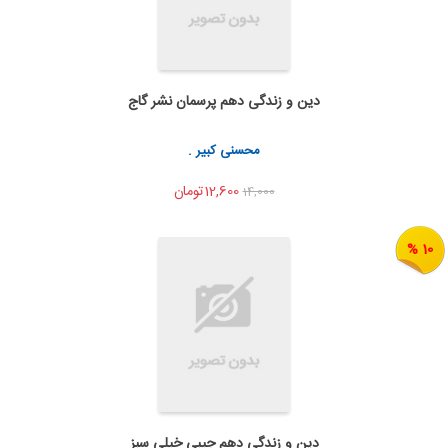
دین و زندگی دهم پرسمان نشر گاج
به من اطلاع بده
اشتراک گذاری
محسنی کبیر .
12,600تومان
14,000
10 %
دین و زندگی دهم جیبی خیلی سبز
به من اطلاع بده