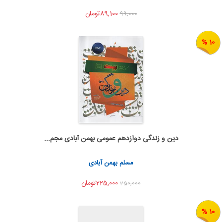
89,100تومان
99,000
10 %
دین و زندگی دوازدهم عمومی بهمن آبادی مجم...
به من اطلاع بده
اشتراک گذاری
مسلم بهمن آبادی
225,000تومان
250,000
10 %