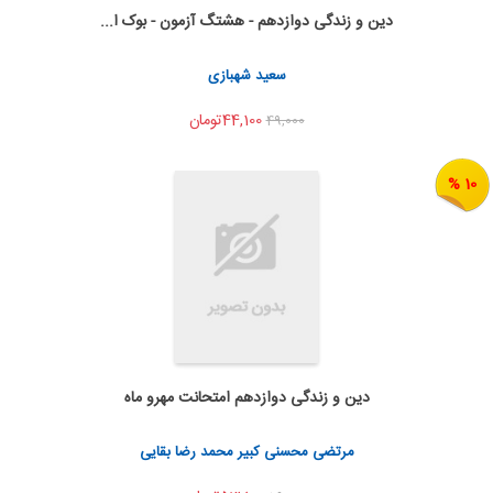
دین و زندگی دوازدهم - هشتگ آزمون - بوک ا...
به من اطلاع بده
اشتراک گذاری
سعید شهبازی
44,100تومان
49,000
10 %
دین و زندگی دوازدهم امتحانت مهرو ماه
به من اطلاع بده
اشتراک گذاری
مرتضی محسنی کبیر محمد رضا بقایی