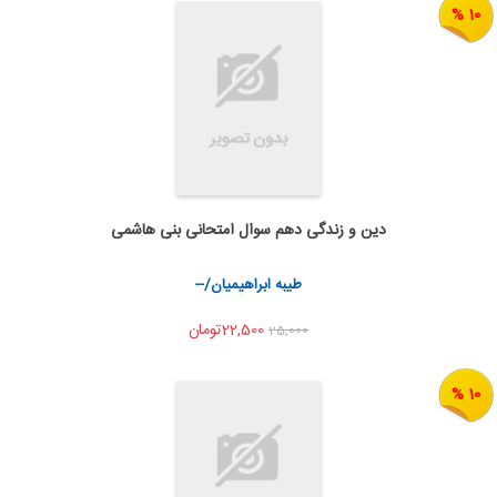
10 %
دین و زندگی دهم سوال امتحانی بنی هاشمی
به من اطلاع بده
اشتراک گذاری
طیبه ابراهیمیان/--
22,500تومان
25,000
10 %