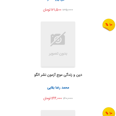
121,500تومان
135,000
10 %
دین و زندگی موج آزمون نشر الگو
به من اطلاع بده
اشتراک گذاری
محمد رضا بقایی
144,000تومان
160,000
10 %