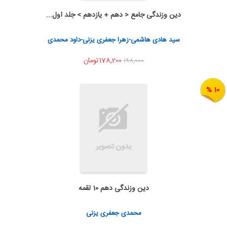
دین وزندگی جامع < دهم + یازدهم > جلد اول...
اضافه به سبد خرید
اشتراک گذاری
سید هادی هاشمی-زهرا جعفری یزنی-داود محمدی
178,200تومان
198,000
10 %
دین وزندگی دهم 10 لقمه
اضافه به سبد خرید
اشتراک گذاری
محمدی جعفری یزنی