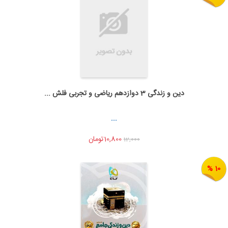
دین و زندگی 3 دوازدهم ریاضی و تجربی فلش ...
به من اطلاع بده
اشتراک گذاری
...
10,800تومان
12,000
10 %