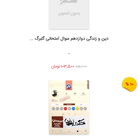
دین و زندگی دوازدهم سوال امتحانی گلبرگ ...
به من اطلاع بده
اشتراک گذاری
-
103,500تومان
115,000
10 %