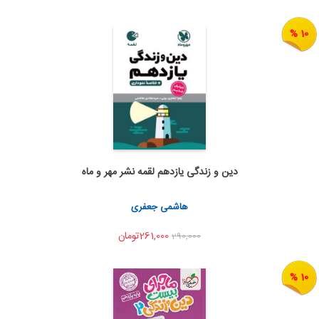
10 %
دین و زندگی یازدهم لقمه نشر مهر و ماه
اضافه به سبد خرید
اشتراک گذاری
هاشمی جعفری
261,000تومان
290,000
10 %