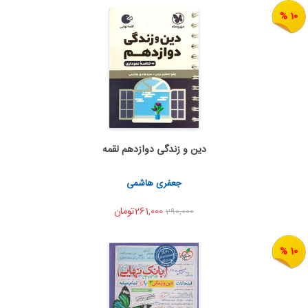
10 %
دین و زندگی دوازدهم لقمه
اضافه به سبد خرید
اشتراک گذاری
جعفری هاشمی
261,000تومان
290,000
10 %