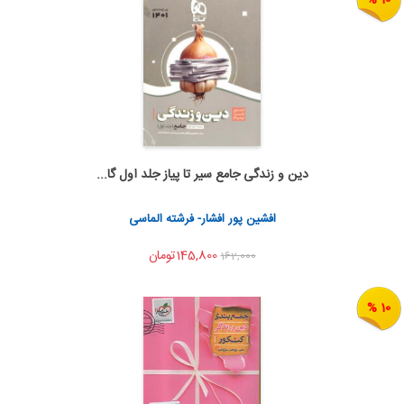
دین و زندگی جامع سیر تا پیاز جلد اول گا...
اضافه به سبد خرید
اشتراک گذاری
افشین پور افشار- فرشته الماسی
145,800تومان
162,000
10 %