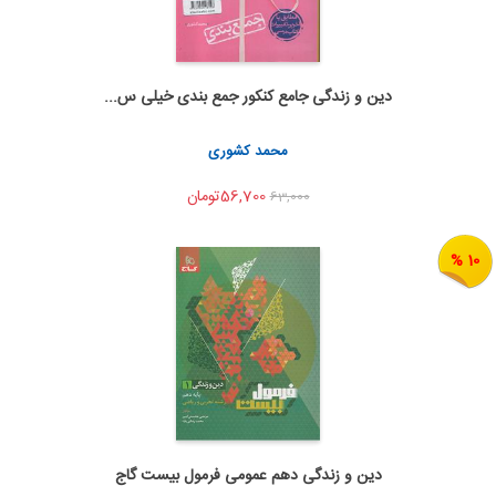
دین و زندگی جامع کنکور جمع بندی خیلی س...
اضافه به سبد خرید
اشتراک گذاری
محمد کشوری
56,700تومان
63,000
10 %
دین و زندگی دهم عمومی فرمول بیست گاج
اضافه به سبد خرید