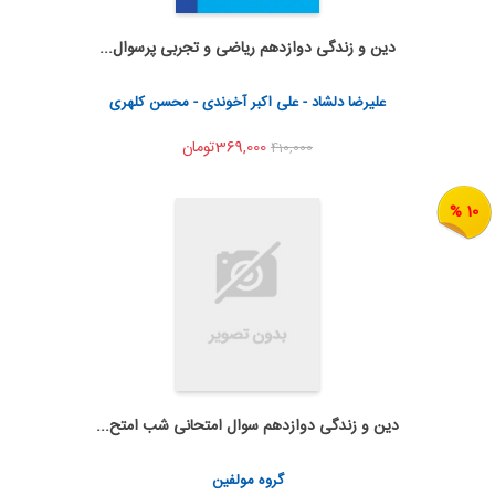
دین و زندگی دوازدهم ریاضی و تجربی پرسوال...
به من اطلاع بده
اشتراک گذاری
علیرضا دلشاد - علی اکبر آخوندی - محسن کلهری
369,000تومان
410,000
10 %
دین و زندگی دوازدهم سوال امتحانی شب امتح...
به من اطلاع بده
اشتراک گذاری
گروه مولفین