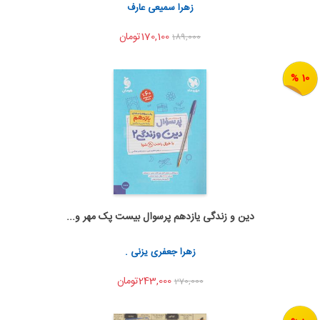
اشتراک گذاری
زهرا سمیعی عارف
170,100تومان
189,000
10 %
دین و زندگی یازدهم پرسوال بیست پک مهر و...
به من اطلاع بده
اشتراک گذاری
زهرا جعفری یزنی .
243,000تومان
270,000