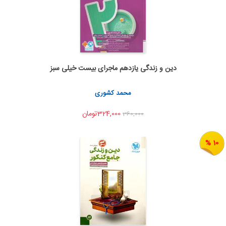
دین و زندگی یازدهم ماجرای بیست خیلی سبز
اضافه به سبد خرید
اشتراک گذاری
محمد کشوری
324,000تومان
360,000
10 %