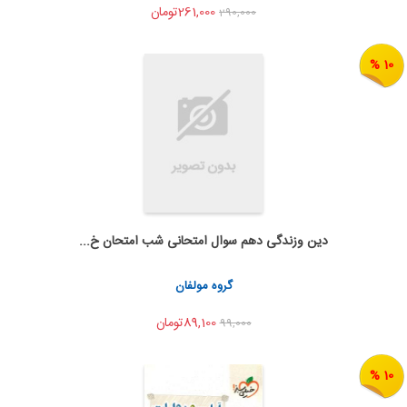
261,000تومان
290,000
10 %
دین وزندگی دهم سوال امتحانی شب امتحان خ...
اضافه به سبد خرید
اشتراک گذاری
گروه مولفان
89,100تومان
99,000
10 %