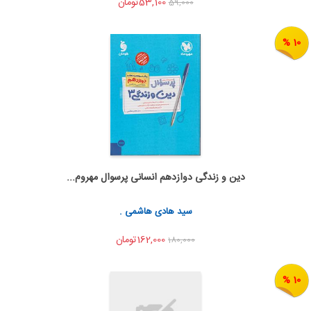
53,100تومان
59,000
10 %
دین و زندگی دوازدهم انسانی پرسوال مهروم...
به من اطلاع بده
اشتراک گذاری
سید هادی هاشمی .
162,000تومان
180,000
10 %