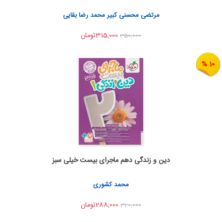
اشتراک گذاری
مرتضی محسنی کبیر محمد رضا بقایی
315,000تومان
350,000
10 %
دین و زندگی دهم ماجرای بیست خیلی سبز
اضافه به سبد خرید
اشتراک گذاری
محمد کشوری
288,000تومان
320,000