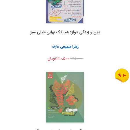
دین و زندگی دوازدهم بانک نهایی خیلی سبز
اضافه به سبد خرید
اشتراک گذاری
زهرا سمیعی عارف
220,500تومان
245,000
10 %