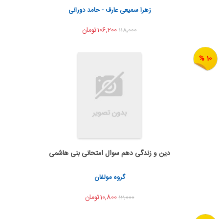
اشتراک گذاری
زهرا سمیعی عارف - حامد دورانی
106,200تومان
118,000
10 %
دین و زندگی دهم سوال امتحانی بنی هاشمی
به من اطلاع بده
اشتراک گذاری
گروه مولفان
10,800تومان
12,000