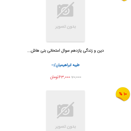
دین و زندگی یازدهم سوال امتحانی بنی هاش...
به من اطلاع بده
اشتراک گذاری
طیبه ابراهیمیان/--
63,000تومان
70,000
10 %