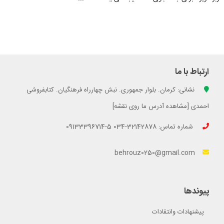
ارتباط با ما
نشانی: کرمان. بلوار جمهوری. نبش چهارراه فرهنگیان. کتابفروشی
احمدی [مشاهده آدرس ما روی نقشه]
شماره تماس: 32142878-034 5-09133396714
behrouz0250@gmail.com
پیوندها
پیشنهادات وانتقادات