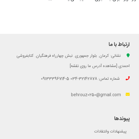
ارتباط با ما
نشانی: کرمان. بلوار جمهوری. نبش چهارراه فرهنگیان. کتابفروشی
احمدی [مشاهده آدرس ما روی نقشه]
شماره تماس: 32142878-034 5-09133396714
behrouz0250@gmail.com
پیوندها
پیشنهادات وانتقادات