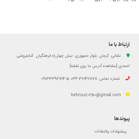
ارتباط با ما
نشانی: کرمان. بلوار جمهوری. نبش چهارراه فرهنگیان. کتابفروشی
احمدی [مشاهده آدرس ما روی نقشه]
شماره تماس: 32142878-034 5-09133396714
behrouz0250@gmail.com
پیوندها
پیشنهادات وانتقادات