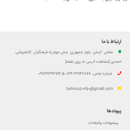
ارتباط با ما
نشانی: کرمان. بلوار جمهوری. نبش چهارراه فرهنگیان. کتابفروشی
احمدی [مشاهده آدرس ما روی نقشه]
شماره تماس: 32142878-034 5-09133396714
behrouz0250@gmail.com
پیوندها
پیشنهادات وانتقادات