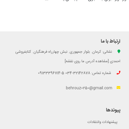
ارتباط با ما
نشانی: کرمان. بلوار جمهوری. نبش چهارراه فرهنگیان. کتابفروشی
احمدی [مشاهده آدرس ما روی نقشه]
شماره تماس: 32142878-034 5-09133396714
behrouz0250@gmail.com
پیوندها
پیشنهادات وانتقادات