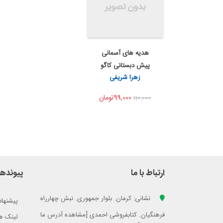
هدیه های آسمانی
به من اطلاع بده
پیش دبستانی کاگو
اشتراک گذاری
زهرا شریفی
99,000تومان
110,000
ارتباط با ما
پیوندها
نشانی: کرمان. بلوار جمهوری. نبش چهارراه
پیشنهاد
فرهنگیان. کتابفروشی احمدی [مشاهده آدرس ما
لینک ه