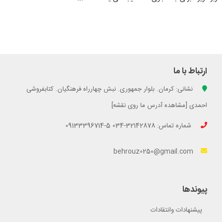
ارتباط با ما
نشانی: کرمان. بلوار جمهوری. نبش چهارراه فرهنگیان. کتابفروشی
احمدی [مشاهده آدرس ما روی نقشه]
شماره تماس: 32142878-034 5-09133396714
behrouz0250@gmail.com
پیوندها
پیشنهادات وانتقادات