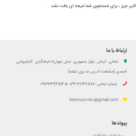
کاربر عزیز ، برای جستجوی شما نتیجه ای یافت نشد...
ارتباط با ما
نشانی: کرمان. بلوار جمهوری. نبش چهارراه فرهنگیان. کتابفروشی
احمدی [مشاهده آدرس ما روی نقشه]
شماره تماس: 32142878-034 5-09133396714
behrouz0250@gmail.com
پیوندها
پیشنهادات وانتقادات