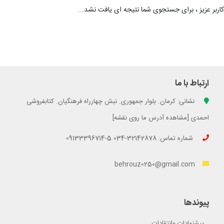
کاربر عزیز ، برای جستجوی شما نتیجه ای یافت نشد...
ارتباط با ما
نشانی: کرمان. بلوار جمهوری. نبش چهارراه فرهنگیان. کتابفروشی
احمدی [مشاهده آدرس ما روی نقشه]
شماره تماس: 32142878-034 5-09133396714
behrouz0250@gmail.com
پیوندها
پیشنهادات وانتقادات