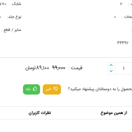
 :
2
شابک
780
حات :
0
نوع جلد:
ش
سایز / قطع :
44492
قیمت :
99,000
89,100تومان
1
محصول را به دوستانتان پیشنهاد میکنید؟
خیر
بله
از همین موضوع
نظرات کاربران