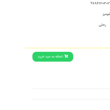
9786220302
ومیز
رحلی
اضافه به سبد خرید