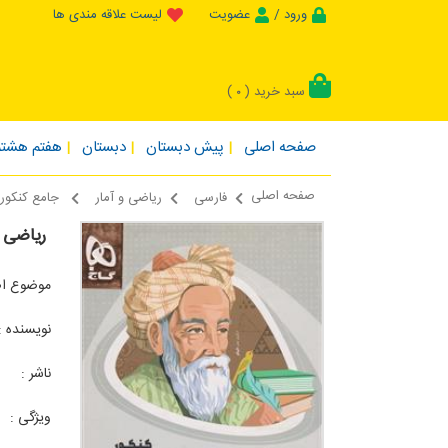
ورود /
عضویت
لیست علاقه مندی ها
سبد خرید (
)
0
صفحه اصلی
پیش دبستان
دبستان
هفتم هشتم
صفحه اصلی
فارسی
ریاضی و آمار
جامع کنکور
ریاضی ک
موضوع اص
نویسنده :
ناشر :
ا
ویژگی :